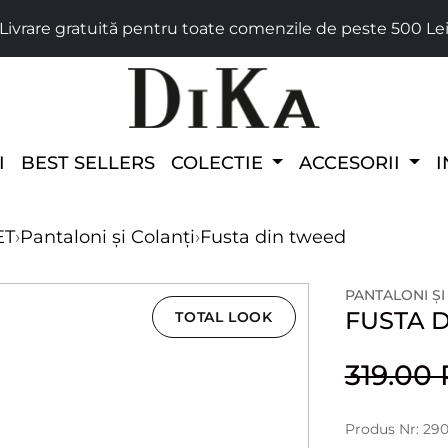
Livrare gratuită pentru toate comenzile de peste 500 Le
I
BEST SELLERS
COLECTIE
ACCESORII
I
ET
›
Pantaloni și Colanți
›
Fusta din tweed
PANTALONI ȘI
FUSTA 
TOTAL LOOK
319.00
Produs Nr: 29