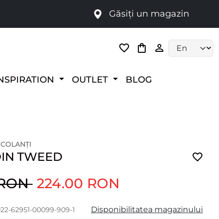
Găsiți un magazin
i
Language selec
NSPIRATION
OUTLET
BLOG
 COLANȚI
DIN TWEED
 RON
224.00 RON
Disponibilitatea magazinului
022-62951-00099-909-1