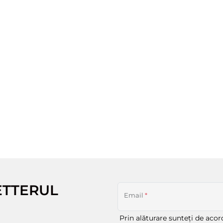
ETTERUL
Email
*
Prin alăturare sunteți de aco