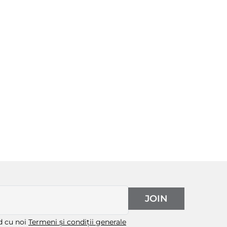
JOIN
rd cu noi
Termeni și condiții generale