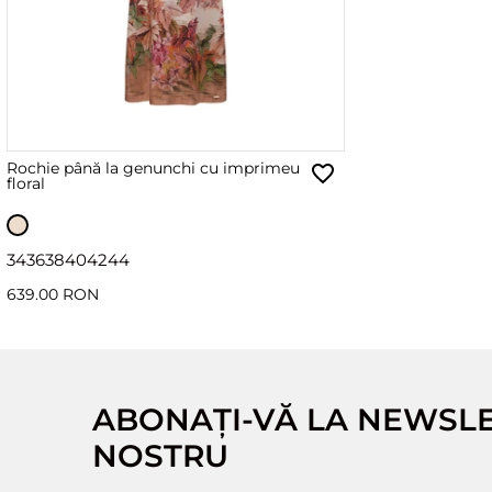
Rochie până la genunchi cu imprimeu
floral
34
36
38
40
42
44
639.00 RON
ABONAȚI-VĂ LA NEWSL
NOSTRU