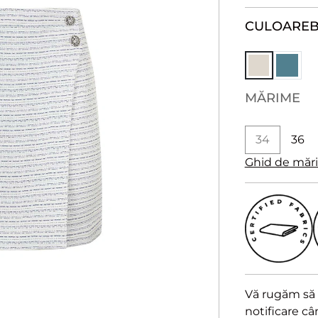
CULOARE
B
MĂRIME
34
36
Ghid de măr
Vă rugăm să a
notificare c