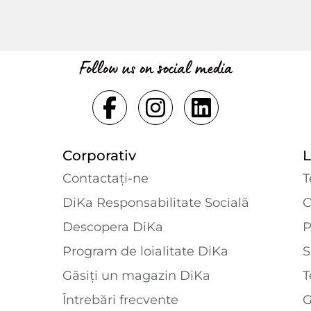
Follow us on social media
Corporativ
L
Contactaţi-ne
T
DiKa Responsabilitate Socială
C
Descopera DiKa
P
Program de loialitate DiKa
S
Găsiți un magazin DiKa
T
Întrebări frecvente