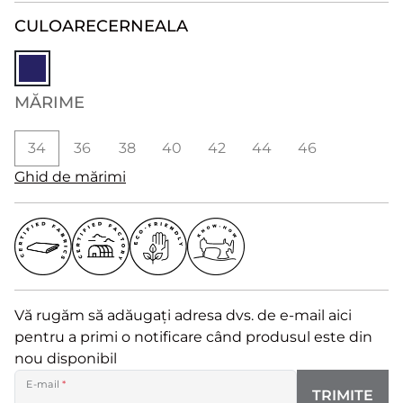
CULOARE
CERNEALA
MĂRIME
34
36
38
40
42
44
46
Ghid de mărimi
Vă rugăm să adăugați adresa dvs. de e-mail aici
pentru a primi o notificare când produsul este din
nou disponibil
E-mail
*
TRIMITE