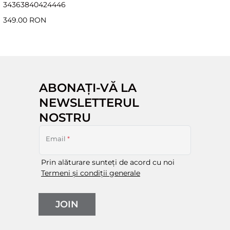
34
36
38
40
42
44
46
349.00 RON
ABONAȚI-VĂ LA
NEWSLETTERUL
NOSTRU
Email
*
Prin alăturare sunteți de acord cu noi
Termeni și condiții generale
JOIN