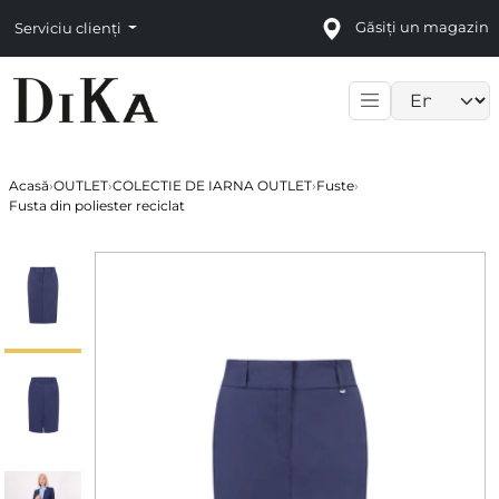
Găsiți un magazin
Serviciu clienți
Language sele
Acasă
›
OUTLET
›
COLECTIE DE IARNA OUTLET
›
Fuste
›
Fusta din poliester reciclat