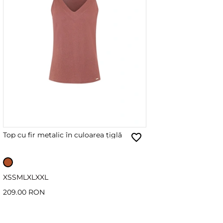
Top cu fir metalic în culoarea țiglă
XS
S
M
L
XL
XXL
209.00 RON