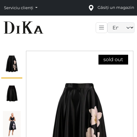
Găsiți un magazin
Serviciu clienți
Language sele
sold out