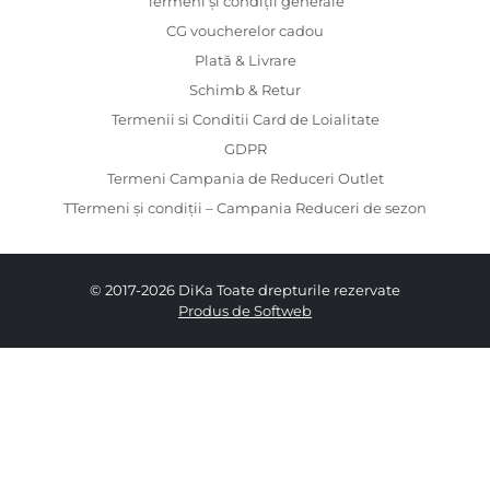
Termeni și condiții generale
CG voucherelor cadou
Plată & Livrare
Schimb & Retur
Termenii si Conditii Card de Loialitate
GDPR
Termeni Campania de Reduceri Outlet
TTermeni și condiții – Campania Reduceri de sezon
© 2017-2026 DiKa Toate drepturile rezervate
Produs de Softweb