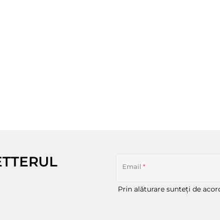
ETTERUL
Email
*
Prin alăturare sunteți de aco