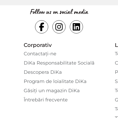
Follow us on social media
Corporativ
L
Contactaţi-ne
T
DiKa Responsabilitate Socială
C
Descopera DiKa
P
Program de loialitate DiKa
S
Găsiți un magazin DiKa
T
Întrebări frecvente
T