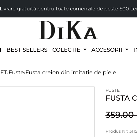
Livrare gratuită pentru toate comenzile de peste 500 Le
I
BEST SELLERS
COLECTIE
ACCESORII
I
LET
›
Fuste
›
Fusta creion din imitatie de piele
FUSTE
FUSTA C
359.0
Produs Nr: 311