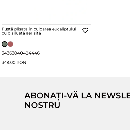
Fustă plisată în culoarea eucaliptului
cu o siluetă aerisită
34
36
38
40
42
44
46
349.00 RON
ABONAȚI-VĂ LA NEWSL
NOSTRU