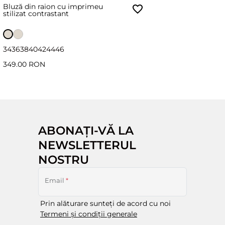
Bluză din raion cu imprimeu
stilizat contrastant
34
36
38
40
42
44
46
349.00 RON
ABONAȚI-VĂ LA
NEWSLETTERUL
NOSTRU
Email
*
Prin alăturare sunteți de acord cu noi
Termeni și condiții generale