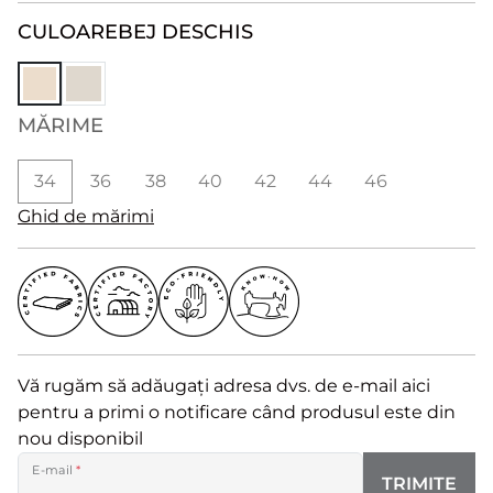
CULOARE
BEJ DESCHIS
MĂRIME
34
36
38
40
42
44
46
Ghid de mărimi
Vă rugăm să adăugați adresa dvs. de e-mail aici
pentru a primi o notificare când produsul este din
nou disponibil
E-mail
*
TRIMITE