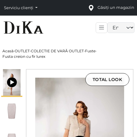
Găsiți un magazin
Serviciu clienți
Language sele
Acasă
›
OUTLET
›
COLECTIE DE VARĂ OUTLET
›
Fuste
›
Fusta creion cu fir lurex
TOTAL LOOK