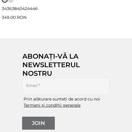
34
36
38
40
42
44
46
349.00 RON
ABONAȚI-VĂ LA
NEWSLETTERUL
NOSTRU
Email
*
Prin alăturare sunteți de acord cu noi
Termeni și condiții generale
JOIN