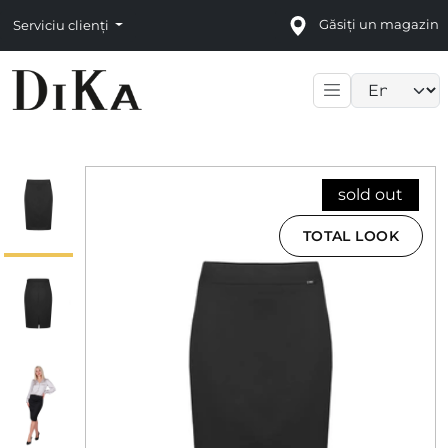
Găsiți un magazin
Serviciu clienți
Language sele
sold out
TOTAL LOOK