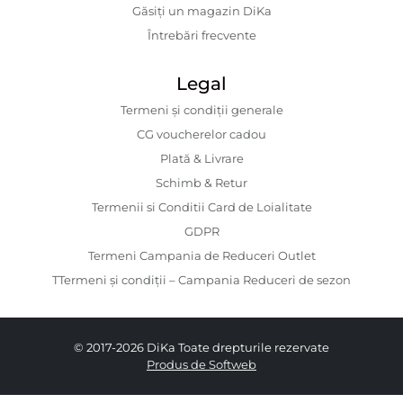
Găsiți un magazin DiKa
Întrebări frecvente
Legal
Termeni și condiții generale
CG voucherelor cadou
Plată & Livrare
Schimb & Retur
Termenii si Conditii Card de Loialitate
GDPR
Termeni Campania de Reduceri Outlet
TTermeni și condiții – Campania Reduceri de sezon
© 2017-2026 DiKa Toate drepturile rezervate
Produs de Softweb