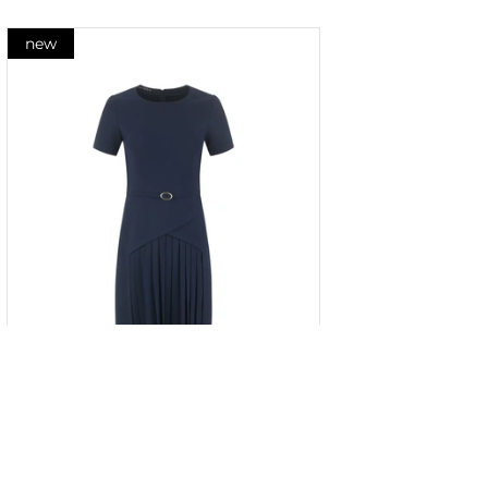
new
Rochie bleumarin cu panou plisat
în partea de jos