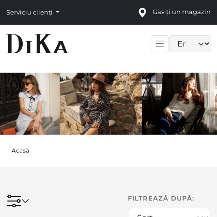
Găsiți un magazin
Serviciu clienți
Language sele
Acasă
FILTREAZĂ DUPĂ: