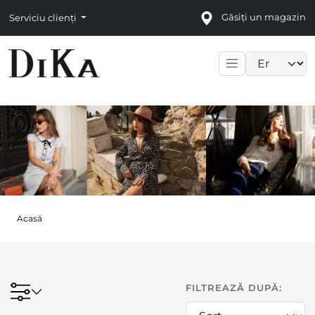
Găsiți un magazin
Serviciu clienți
Language sele
Acasă
FILTREAZĂ DUPĂ: