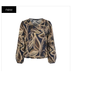
new
Bluză din raion cu imprimeu
stilizat contrastant