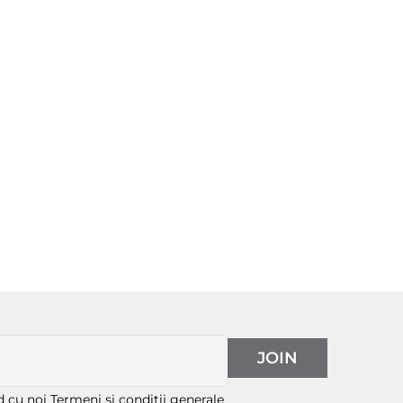
JOIN
rd cu noi
Termeni și condiții generale