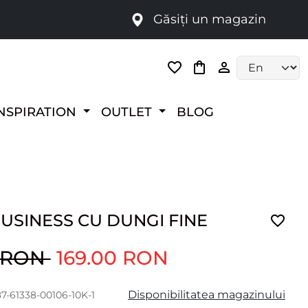
Găsiți un magazin
i
Language selec
NSPIRATION
OUTLET
BLOG
USINESS CU DUNGI FINE
0 RON
169.00 RON
Disponibilitatea magazinului
87-61338-00106-10K-1