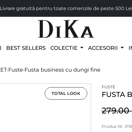
Livrare gratuită pentru toate comenzile de peste 500 Le
I
BEST SELLERS
COLECTIE
ACCESORII
I
LET
›
Fuste
›
Fusta business cu dungi fine
FUSTE
FUSTA B
TOTAL LOOK
279.0
Produs Nr: 311