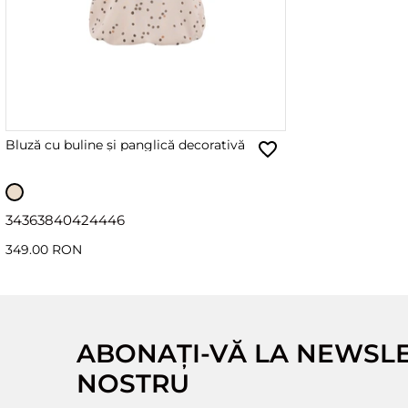
Bluză cu buline și panglică decorativă
34
36
38
40
42
44
46
349.00 RON
ABONAȚI-VĂ LA NEWSL
NOSTRU