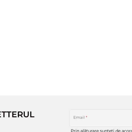
ETTERUL
Email
*
Prin alăturare sunteți de aco