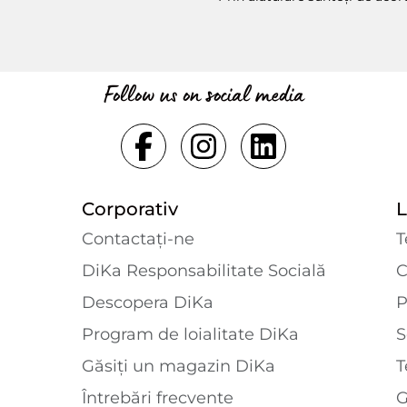
Follow us on social media
Corporativ
L
Contactaţi-ne
T
DiKa Responsabilitate Socială
C
Descopera DiKa
P
Program de loialitate DiKa
S
Găsiți un magazin DiKa
T
Întrebări frecvente