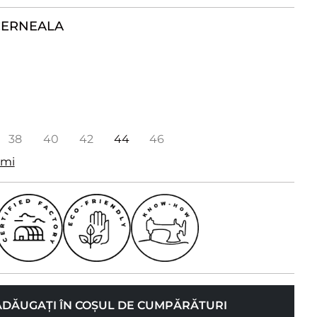
CERNEALA
38
40
42
44
46
imi
ADĂUGAȚI ÎN COȘUL DE CUMPĂRĂTURI