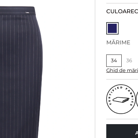
CULOARE
MĂRIME
34
36
Ghid de măr