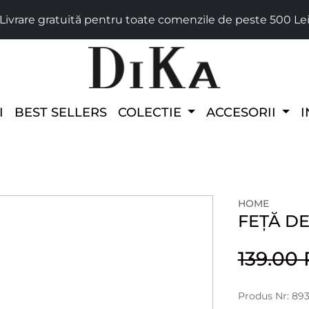
Livrare gratuită pentru toate comenzile de peste 500 Le
I
BEST SELLERS
COLECTIE
ACCESORII
I
HOME
FEȚĂ D
139.00
Produs Nr: 89