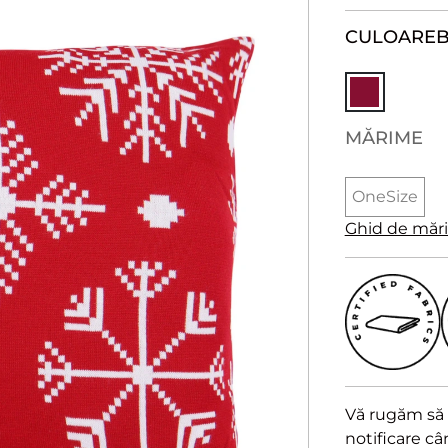
CULOARE
MĂRIME
OneSize
Ghid de măr
Vă rugăm să a
notificare c