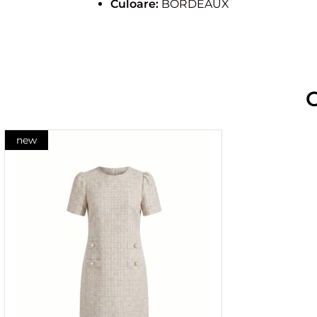
Culoare:
BORDEAUX
new