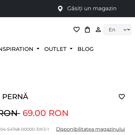
Găsiți un magazin
i
Language selec
NSPIRATION
OUTLET
BLOG
E PERNĂ
 RON
69.00 RON
Disponibilitatea magazinului
304-54748-00000-3W3-1