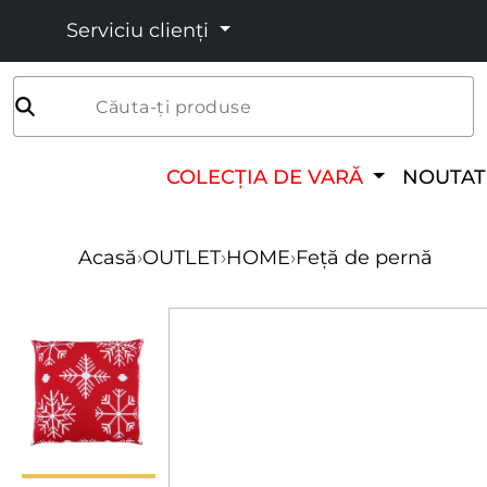
Serviciu clienți
Căuta-ți produse
COLECȚIA DE VARĂ
NOUTAT
Acasă
›
OUTLET
›
HOME
›
Feță de pernă