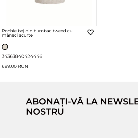
Rochie bej din bumbac tweed cu
mâneci scurte
34
36
38
40
42
44
46
689.00 RON
ABONAȚI-VĂ LA NEWSL
NOSTRU