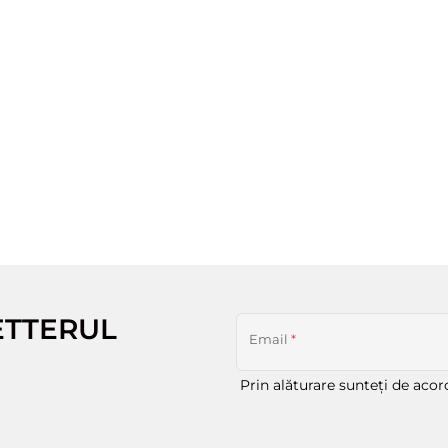
ETTERUL
Email
*
Prin alăturare sunteți de aco