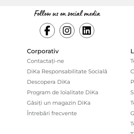
Follow us on social media
Corporativ
L
Contactaţi-ne
T
DiKa Responsabilitate Socială
C
Descopera DiKa
P
Program de loialitate DiKa
S
Găsiți un magazin DiKa
T
Întrebări frecvente
T