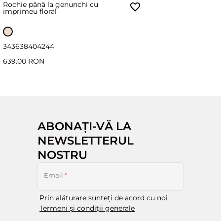
Rochie până la genunchi cu
imprimeu floral
34
36
38
40
42
44
639.00 RON
ABONAȚI-VĂ LA
NEWSLETTERUL
NOSTRU
Email
*
Prin alăturare sunteți de acord cu noi
Termeni și condiții generale