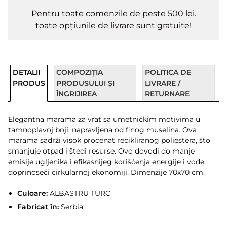
Pentru toate comenzile de peste 500 lei.
toate opțiunile de livrare sunt gratuite!
DETALII
COMPOZIȚIA
POLITICA DE
PRODUS
PRODUSULUI ȘI
LIVRARE /
ÎNGRIJIREA
RETURNARE
Elegantna marama za vrat sa umetničkim motivima u
tamnoplavoj boji, napravljena od finog muselina. Ova
marama sadrži visok procenat recikliranog poliestera, što
smanjuje otpad i štedi resurse. Ovo dovodi do manje
emisije ugljenika i efikasnijeg korišćenja energije i vode,
doprinoseći cirkularnoj ekonomiji. Dimenzije 70x70 cm.
Culoare:
ALBASTRU TURC
Fabricat în:
Serbia