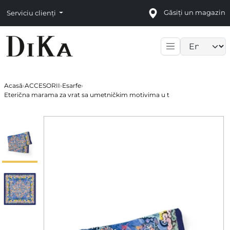
Găsiți un magazin
Serviciu clienți
Language sele
Acasă
›
ACCESORII
›
Esarfe
›
Eterična marama za vrat sa umetničkim motivima u t