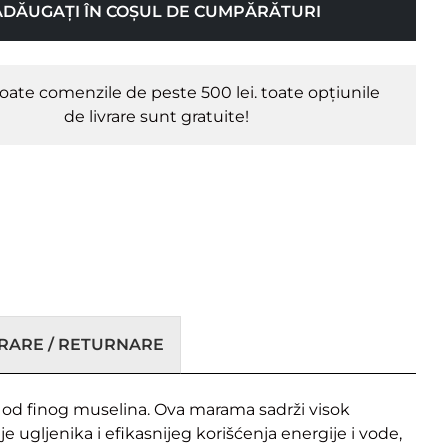
ADĂUGAȚI ÎN COȘUL DE CUMPĂRĂTURI
oate comenzile de peste 500 lei. toate opțiunile
de livrare sunt gratuite!
VRARE / RETURNARE
od finog muselina. Ova marama sadrži visok
 ugljenika i efikasnijeg korišćenja energije i vode,