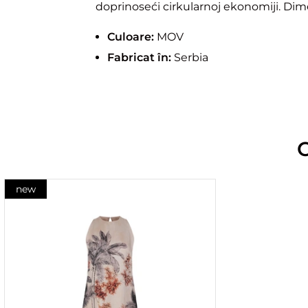
doprinoseći cirkularnoj ekonomiji. Di
Culoare:
MOV
Fabricat în:
Serbia
new