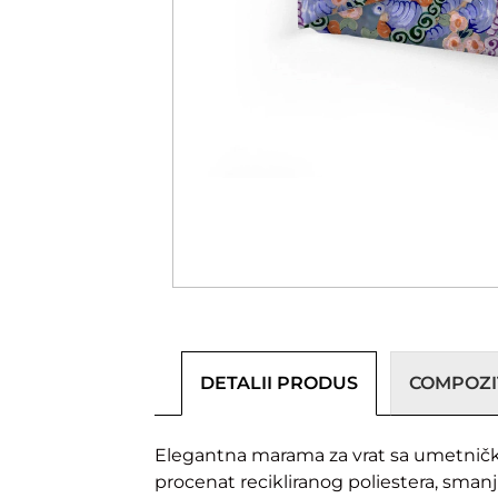
DETALII PRODUS
COMPOZIȚ
Elegantna marama za vrat sa umetničk
procenat recikliranog poliestera, smanju