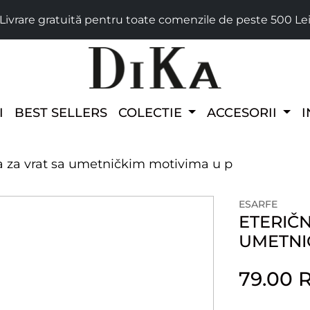
Livrare gratuită pentru toate comenzile de peste 500 Le
I
BEST SELLERS
COLECTIE
ACCESORII
I
 za vrat sa umetničkim motivima u p
ESARFE
ETERIČ
UMETNI
79.00 