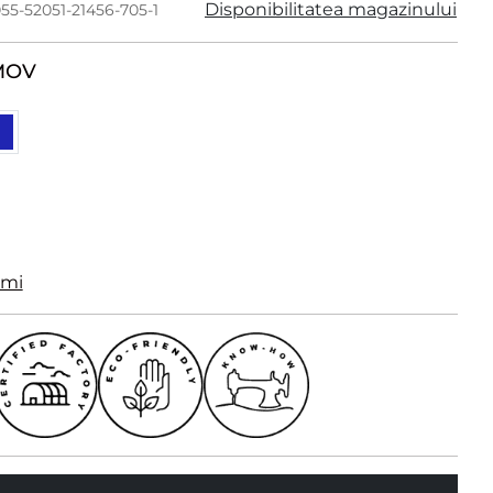
Disponibilitatea magazinului
55-52051-21456-705-1
MOV
imi