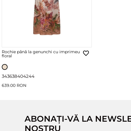
Rochie până la genunchi cu imprimeu
floral
34
36
38
40
42
44
639.00 RON
ABONAȚI-VĂ LA NEWSL
NOSTRU