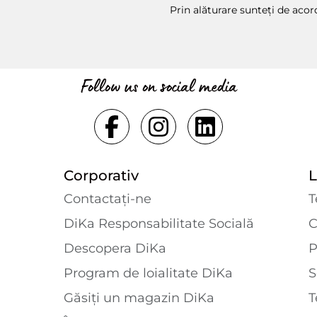
Prin alăturare sunteți de aco
Follow us on social media
Corporativ
L
Contactaţi-ne
T
DiKa Responsabilitate Socială
C
Descopera DiKa
P
Program de loialitate DiKa
S
Găsiți un magazin DiKa
T