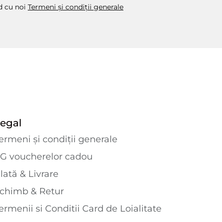
rd cu noi
Termeni și condiții generale
egal
ermeni și condiții generale
G voucherelor cadou
lată & Livrare
chimb & Retur
ermenii si Conditii Card de Loialitate