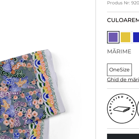
Produs Nr: 920
CULOARE
MĂRIME
OneSize
Ghid de măr