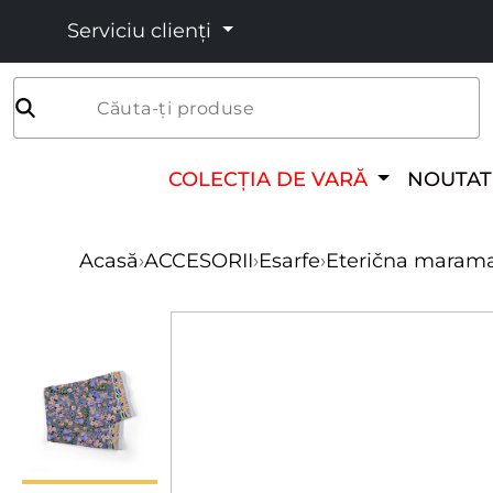
Serviciu clienți
Căuta-ți produse
COLECȚIA DE VARĂ
NOUTAT
Acasă
›
ACCESORII
›
Esarfe
›
Eterična marama