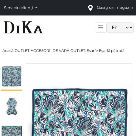
Găsiți un magazin
Serviciu clienți
Language sele
Acasă
›
OUTLET
›
ACCESORII DE VARĂ OUTLET
›
Esarfe
›
Eșarfă pătrată