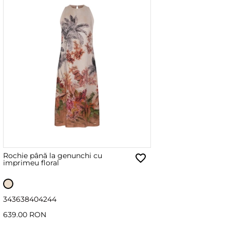
Rochie până la genunchi cu
imprimeu floral
34
36
38
40
42
44
639.00 RON