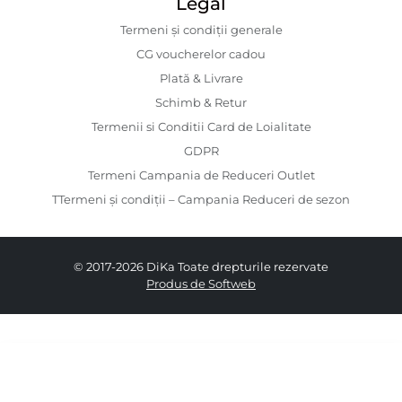
Legal
Termeni și condiții generale
CG voucherelor cadou
Plată & Livrare
Schimb & Retur
Termenii si Conditii Card de Loialitate
GDPR
Termeni Campania de Reduceri Outlet
TTermeni și condiții – Campania Reduceri de sezon
© 2017-2026 DiKa Toate drepturile rezervate
Produs de Softweb
139.00 RON
84.00 RON