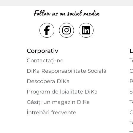
Follow us on social media
Corporativ
L
Contactaţi-ne
T
DiKa Responsabilitate Socială
C
Descopera DiKa
P
Program de loialitate DiKa
S
Găsiți un magazin DiKa
T
Întrebări frecvente
T