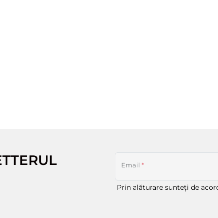
ETTERUL
Email
*
Prin alăturare sunteți de aco