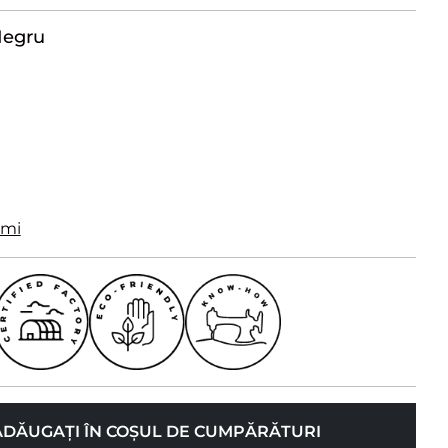
egru
imi
ADĂUGAȚI ÎN COȘUL DE CUMPĂRĂTURI