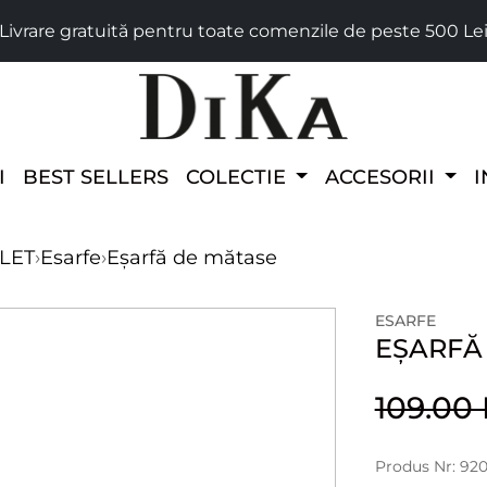
Livrare gratuită pentru toate comenzile de peste 500 Le
I
BEST SELLERS
COLECTIE
ACCESORII
I
LET
›
Esarfe
›
Eșarfă de mătase
ESARFE
EȘARFĂ
109.0
Produs Nr: 92