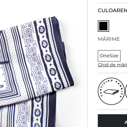
CULOARE
N
MĂRIME
OneSize
Ghid de măr