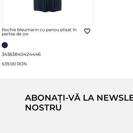
Rochie bleumarin cu panou plisat în
partea de jos
34
36
38
40
42
44
46
639.00 RON
ABONAȚI-VĂ LA NEWSL
NOSTRU