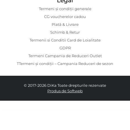
Legal
Termeni și condiții generale
CG voucherelor cadou
Plată & Livrare
Schimb & Retur
Termenii si Conditii Card de Loialitate
GDPR
Termeni Campania de Reduceri Outlet
TTermeni și condiții – Campania Reduceri de sezon
© 2017-2026 DiKa Toate drepturile rezervate
Produs de Softweb
109.00 RON
64.00 RON