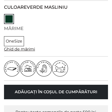
CULOARE
VERDE MASLINIU
MĂRIME
OneSize
Ghid de mărimi
ADĂUGAȚI ÎN COȘUL DE CUMPĂRĂTURI