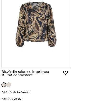
Bluză din raion cu imprimeu
stilizat contrastant
34
36
38
40
42
44
46
349.00 RON