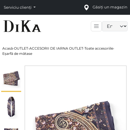
Găsiți un magazin
Serviciu clienți
Language sele
Acasă
›
OUTLET
›
ACCESORII DE IARNA OUTLET
›
Toate accesoriile
›
Eșarfă de mătase