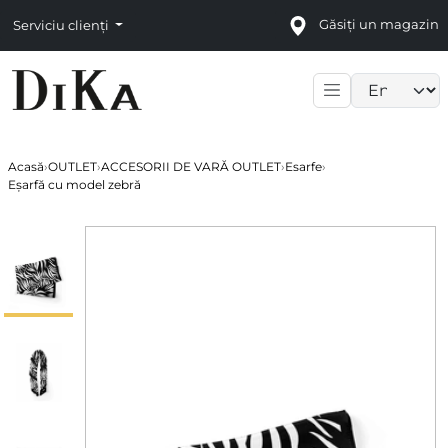
Găsiți un magazin
Serviciu clienți
Language sele
Acasă
›
OUTLET
›
ACCESORII DE VARĂ OUTLET
›
Esarfe
›
Eșarfă cu model zebră