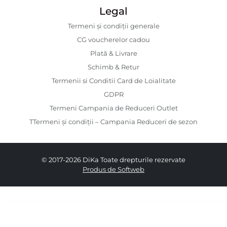
Legal
Termeni și condiții generale
CG voucherelor cadou
Plată & Livrare
Schimb & Retur
Termenii si Conditii Card de Loialitate
GDPR
Termeni Campania de Reduceri Outlet
TTermeni și condiții – Campania Reduceri de sezon
© 2017-2026 DiKa Toate drepturile rezervate
Produs de Softweb
159.00 RON
109.00 RON