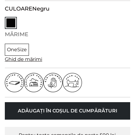
CULOARE
Negru
MĂRIME
OneSize
Ghid de mărimi
ADĂUGAȚI ÎN COȘUL DE CUMPĂRĂTURI