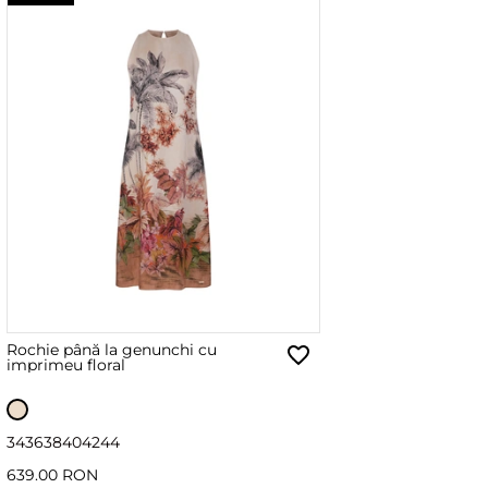
Rochie până la genunchi cu
imprimeu floral
34
36
38
40
42
44
639.00 RON