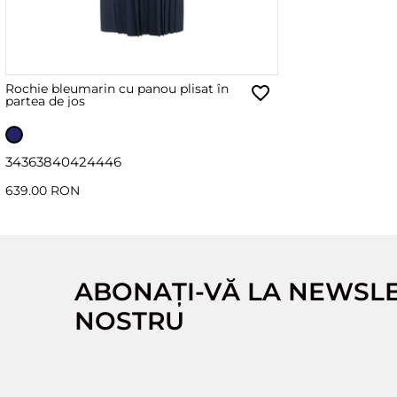
Rochie bleumarin cu panou plisat în
partea de jos
34
36
38
40
42
44
46
639.00 RON
ABONAȚI-VĂ LA NEWSL
NOSTRU