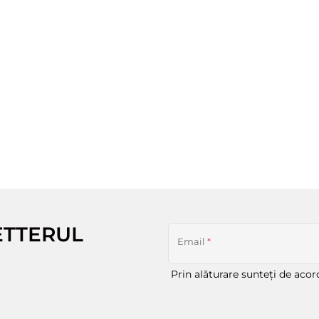
ETTERUL
Email
*
Prin alăturare sunteți de aco