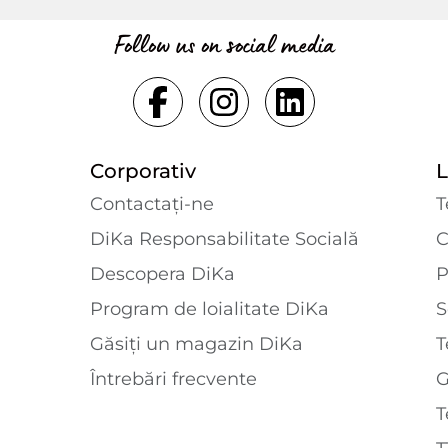
Follow us on social media
Corporativ
L
Contactaţi-ne
T
DiKa Responsabilitate Socială
C
Descopera DiKa
P
Program de loialitate DiKa
S
Găsiți un magazin DiKa
T
Întrebări frecvente
T