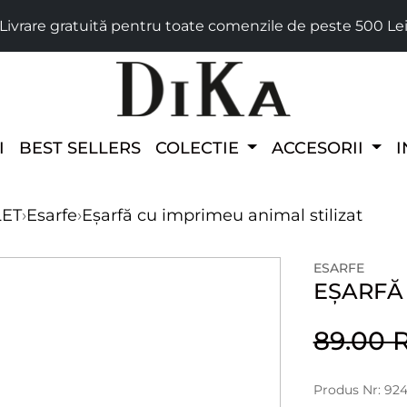
Livrare gratuită pentru toate comenzile de peste 500 Le
I
BEST SELLERS
COLECTIE
ACCESORII
I
LET
›
Esarfe
›
Eșarfă cu imprimeu animal stilizat
ESARFE
EȘARFĂ 
89.00
Produs Nr: 92