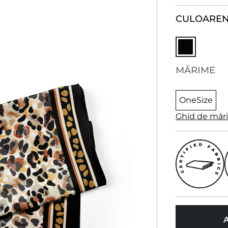
CULOARE
N
MĂRIME
OneSize
Ghid de măr