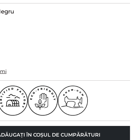
egru
imi
ADĂUGAȚI ÎN COȘUL DE CUMPĂRĂTURI