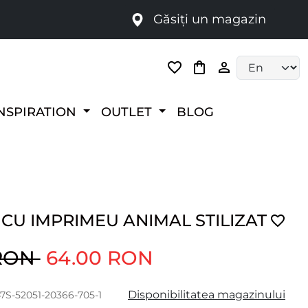
Găsiți un magazin
i
Language selec
NSPIRATION
OUTLET
BLOG
CU IMPRIMEU ANIMAL STILIZAT
 RON
64.00 RON
Disponibilitatea magazinului
47S-52051-20366-705-1