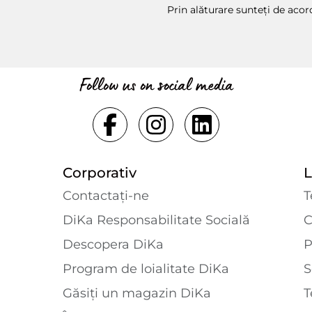
Prin alăturare sunteți de aco
Follow us on social media
Corporativ
L
Contactaţi-ne
T
DiKa Responsabilitate Socială
C
Descopera DiKa
P
Program de loialitate DiKa
S
Găsiți un magazin DiKa
T