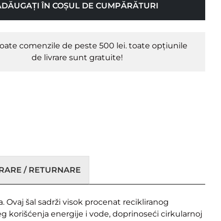
ADĂUGAȚI ÎN COȘUL DE CUMPĂRĂTURI
oate comenzile de peste 500 lei. toate opțiunile
de livrare sunt gratuite!
VRARE / RETURNARE
 Ovaj šal sadrži visok procenat recikliranog
 korišćenja energije i vode, doprinoseći cirkularnoj