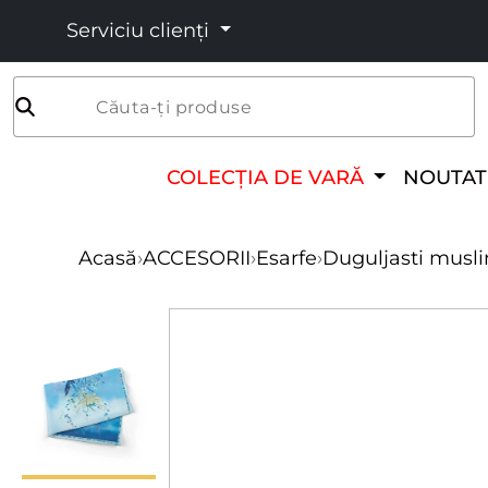
Serviciu clienți
Căuta-ți produse
COLECȚIA DE VARĂ
NOUTAT
Acasă
›
ACCESORII
›
Esarfe
›
Duguljasti musli