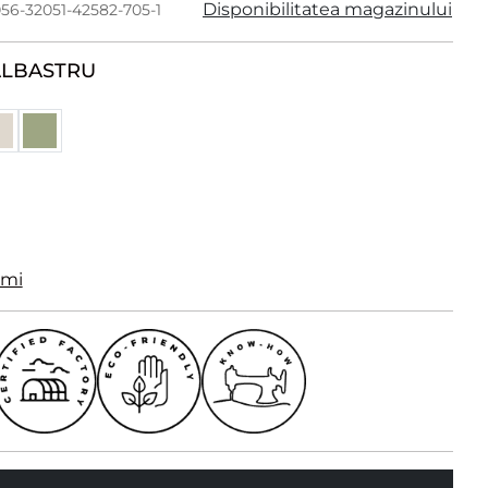
Disponibilitatea magazinului
056-32051-42582-705-1
ALBASTRU
imi