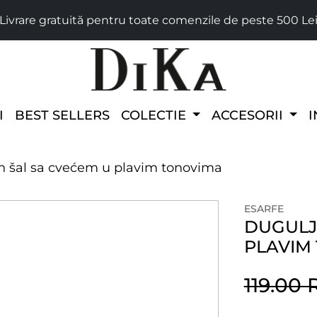
Livrare gratuită pentru toate comenzile de peste 500 Le
I
BEST SELLERS
COLECTIE
ACCESORII
I
n šal sa cvećem u plavim tonovima
ESARFE
DUGULJA
PLAVIM
119.00