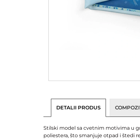
DETALII PRODUS
COMPOZIȚ
Stilski model sa cvetnim motivima u gra
poliestera, što smanjuje otpad i štedi r