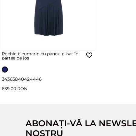
Rochie bleumarin cu panou plisat în
partea de jos
34
36
38
40
42
44
46
639.00 RON
ABONAȚI-VĂ LA NEWSL
NOSTRU