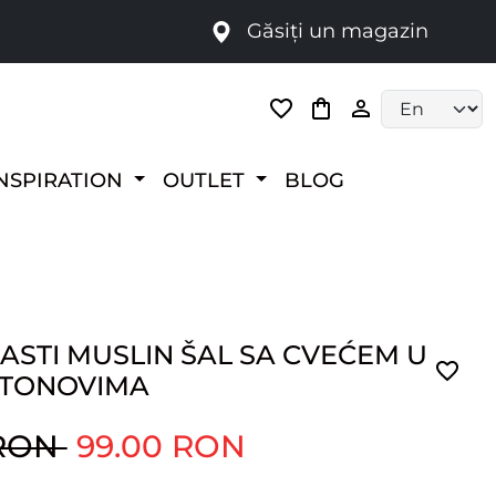
Găsiți un magazin
i
Language selec
NSPIRATION
OUTLET
BLOG
STI MUSLIN ŠAL SA CVEĆEM U
 TONOVIMA
 RON
99.00 RON