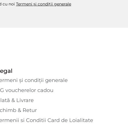
rd cu noi
Termeni și condiții generale
egal
ermeni și condiții generale
G voucherelor cadou
lată & Livrare
chimb & Retur
ermenii si Conditii Card de Loialitate