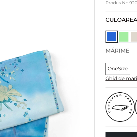
Produs Nr: 92
CULOARE
MĂRIME
OneSize
Ghid de măr