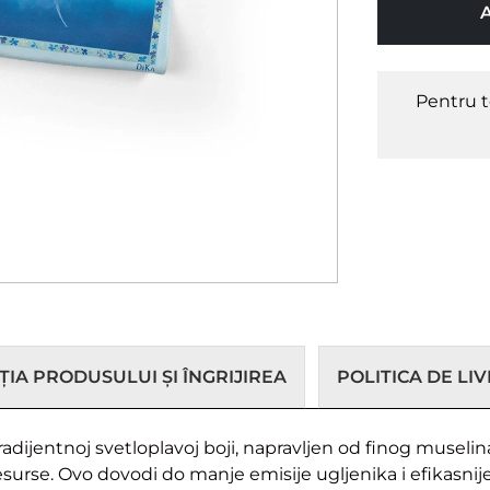
Pentru t
IA PRODUSULUI ȘI ÎNGRIJIREA
POLITICA DE LI
dijentnoj svetloplavoj boji, napravljen od finog muselina.
esurse. Ovo dovodi do manje emisije ugljenika i efikasnijeg