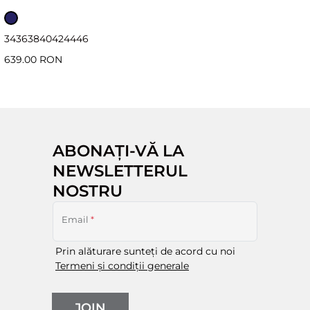
34
36
38
40
42
44
46
639.00 RON
ABONAȚI-VĂ LA
NEWSLETTERUL
NOSTRU
Email
*
Prin alăturare sunteți de acord cu noi
Termeni și condiții generale
JOIN