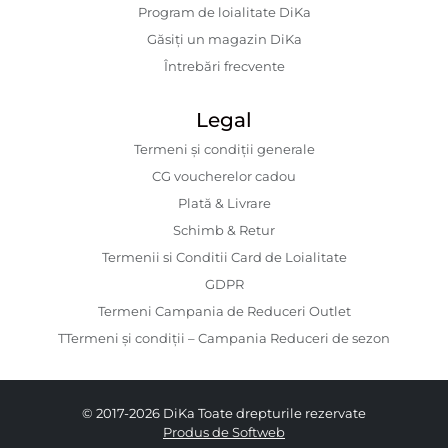
Program de loialitate DiKa
Găsiți un magazin DiKa
Întrebări frecvente
Legal
Termeni și condiții generale
CG voucherelor cadou
Plată & Livrare
Schimb & Retur
Termenii si Conditii Card de Loialitate
GDPR
Termeni Campania de Reduceri Outlet
TTermeni și condiții – Campania Reduceri de sezon
© 2017-2026 DiKa Toate drepturile rezervate
Produs de Softweb