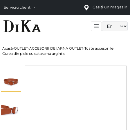
Găsiți un magazin
Serviciu clienți
Language sele
Acasă
›
OUTLET
›
ACCESORII DE IARNA OUTLET
›
Toate accesoriile
›
Curea din piele cu catarama argintie