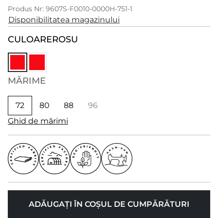
Produs Nr: 9607S-F0010-0000H-751-1
Disponibilitatea magazinului
CULOARE
ROSU
MĂRIME
72
80
88
96
Ghid de mărimi
ADĂUGAȚI ÎN COȘUL DE CUMPĂRĂTURI