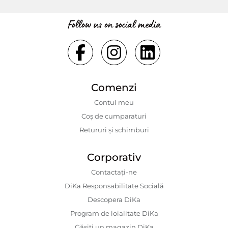
Follow us on social media
Comenzi
Contul meu
Coș de cumparaturi
Retururi și schimburi
Corporativ
Contactaţi-ne
DiKa Responsabilitate Socială
Descopera DiKa
Program de loialitate DiKa
Găsiți un magazin DiKa