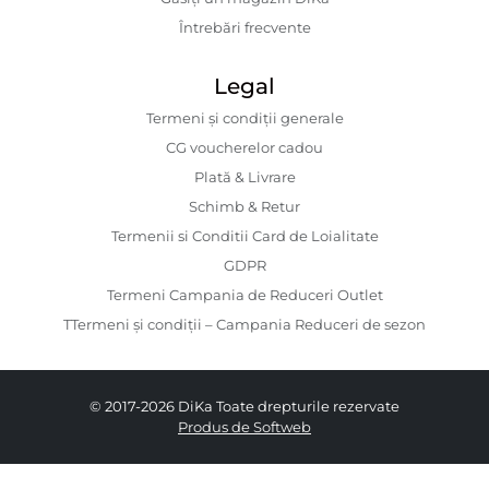
Întrebări frecvente
Legal
Termeni și condiții generale
CG voucherelor cadou
Plată & Livrare
Schimb & Retur
Termenii si Conditii Card de Loialitate
GDPR
Termeni Campania de Reduceri Outlet
TTermeni și condiții – Campania Reduceri de sezon
© 2017-2026 DiKa Toate drepturile rezervate
Produs de Softweb