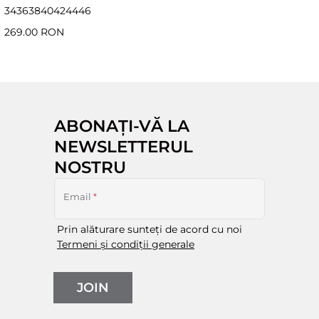
34
36
38
40
42
44
46
269.00 RON
ABONAȚI-VĂ LA
NEWSLETTERUL
NOSTRU
Email
*
Prin alăturare sunteți de acord cu noi
Termeni și condiții generale
JOIN