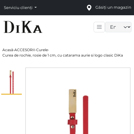
Găsiți un magazin
Serviciu clienți
Language sele
Acasă
›
ACCESORII
›
Curele
›
Curea de rochie, rosie de 1 cm, cu catarama aurie si logo clasic DiKa