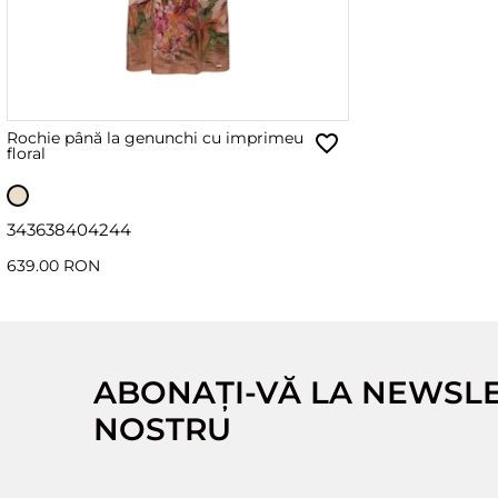
Rochie până la genunchi cu imprimeu
floral
34
36
38
40
42
44
639.00 RON
ABONAȚI-VĂ LA NEWSL
NOSTRU