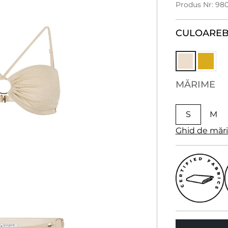
Produs Nr: 98
CULOARE
B
MĂRIME
S
M
Ghid de măr