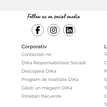
Follow us on social media
Corporativ
L
Contactaţi-ne
T
DiKa Responsabilitate Socială
C
Descopera DiKa
P
Program de loialitate DiKa
S
Găsiți un magazin DiKa
T
Întrebări frecvente
T