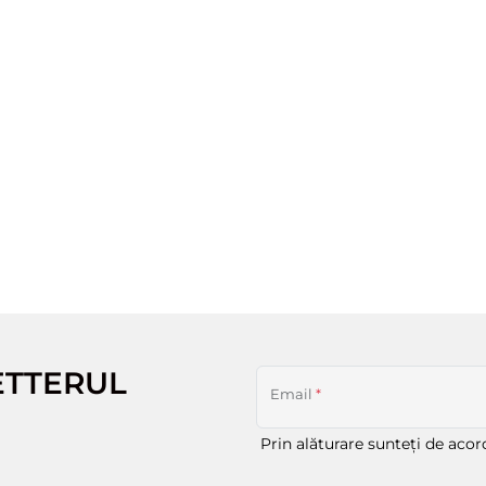
ETTERUL
Email
*
Prin alăturare sunteți de aco