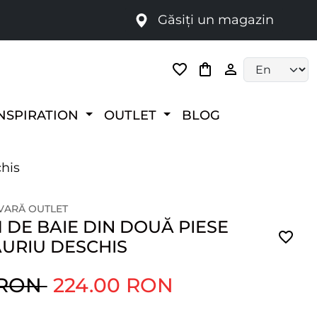
Găsiți un magazin
i
Language selec
NSPIRATION
OUTLET
BLOG
chis
 VARĂ OUTLET
DE BAIE DIN DOUĂ PIESE
AURIU DESCHIS
 RON
224.00 RON