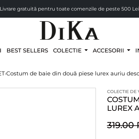
Livrare gratuită pentru toate comenzile de peste 500 Le
I
BEST SELLERS
COLECTIE
ACCESORII
I
ET
›
Costum de baie din două piese lurex auriu des
COLECTIE DE
COSTUM 
LUREX 
319.00