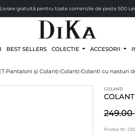
Livrare gratuită pentru toate comenzile de peste 500 Le
I
BEST SELLERS
COLECTIE
ACCESORII
I
ET
›
Pantaloni și Colanți
›
Colanți
›
Colanti cu nasturi d
COLANȚI
COLANTI
249.0
Produs Nr: 23