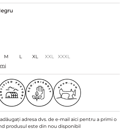
egru
M
L
XL
XXL
XXXL
imi
dăugați adresa dvs. de e-mail aici pentru a primi o
ând produsul este din nou disponibil