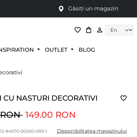
Găsiți un magazin
i
Language selec
NSPIRATION
OUTLET
BLOG
ecorativi
 CU NASTURI DECORATIVI
0 RON
149.00 RON
Disponibilitatea magazinului
012-84070-00000-099-1