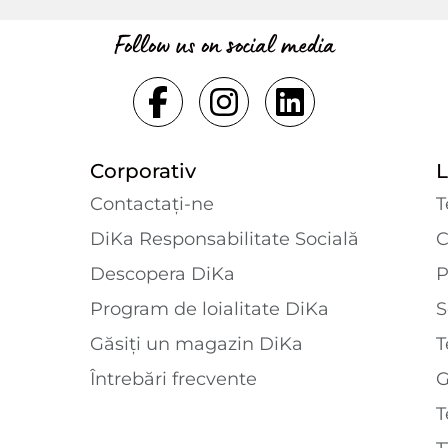
Follow us on social media
Corporativ
L
Contactaţi-ne
T
DiKa Responsabilitate Socială
C
Descopera DiKa
P
Program de loialitate DiKa
S
Găsiți un magazin DiKa
T
Întrebări frecvente
T