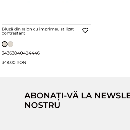
Bluză din raion cu imprimeu stilizat
contrastant
34
36
38
40
42
44
46
349.00 RON
ABONAȚI-VĂ LA NEWSL
NOSTRU