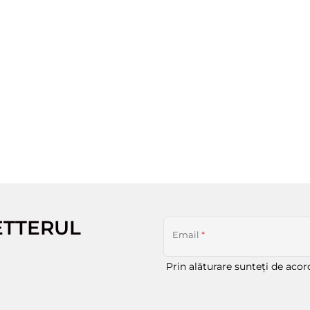
ETTERUL
Email
*
Prin alăturare sunteți de aco