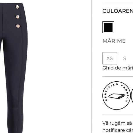
CULOARE
N
MĂRIME
XS
S
Ghid de măr
Vă rugăm să a
notificare c