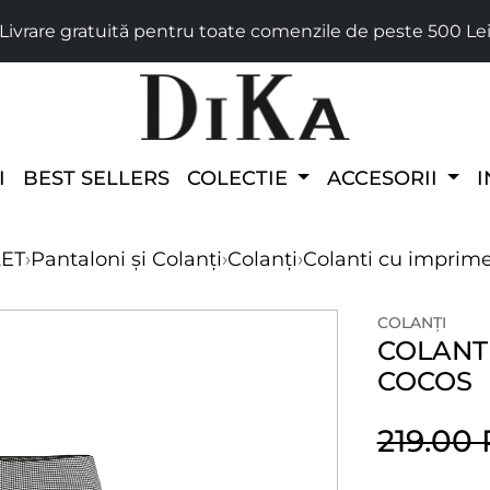
Livrare gratuită pentru toate comenzile de peste 500 Le
I
BEST SELLERS
COLECTIE
ACCESORII
I
LET
›
Pantaloni și Colanți
›
Colanți
›
Colanti cu imprime
COLANȚI
COLANTI
COCOS
219.00