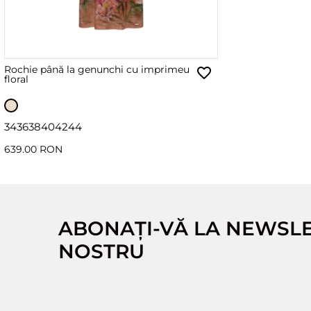
Rochie până la genunchi cu imprimeu
floral
34
36
38
40
42
44
639.00 RON
ABONAȚI-VĂ LA NEWSL
NOSTRU