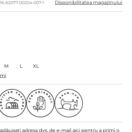
Disponibilitatea magazinului
016-62077-00204-007-1
M
L
XL
imi
dăugați adresa dvs. de e-mail aici pentru a primi o