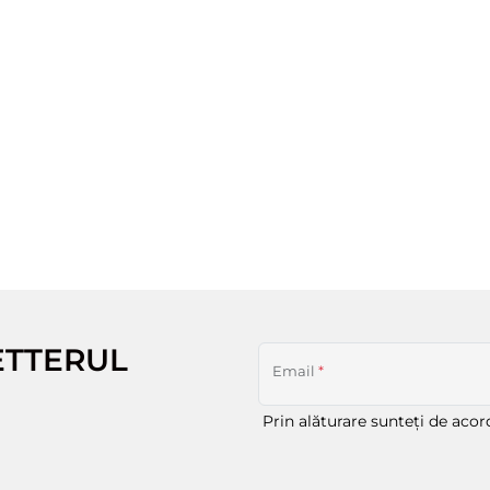
ETTERUL
Email
*
Prin alăturare sunteți de aco