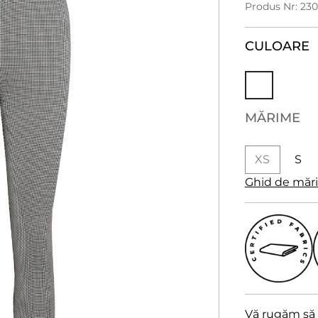
Produs Nr: 23
CULOARE
MĂRIME
XS
S
Ghid de măr
Vă rugăm să a