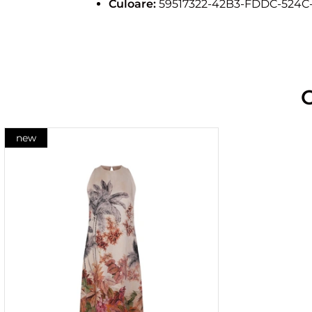
Culoare:
59517322-42B3-FDDC-524C
new