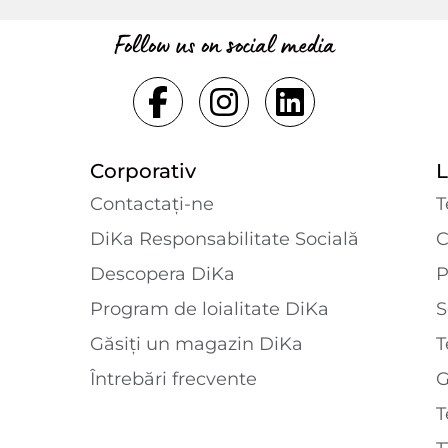
Follow us on social media
Corporativ
L
Contactaţi-ne
T
DiKa Responsabilitate Socială
C
Descopera DiKa
P
Program de loialitate DiKa
S
Găsiți un magazin DiKa
T
Întrebări frecvente
T