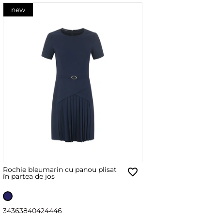
new
Rochie bleumarin cu panou plisat
în partea de jos
34
36
38
40
42
44
46