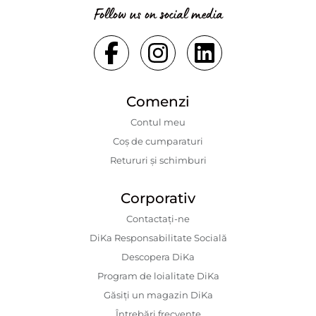
Follow us on social media
Comenzi
Contul meu
Coș de cumparaturi
Retururi și schimburi
Corporativ
Contactaţi-ne
DiKa Responsabilitate Socială
Descopera DiKa
Program de loialitate DiKa
Găsiți un magazin DiKa
Întrebări frecvente