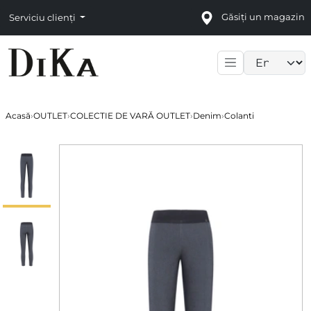
Găsiți un magazin
Serviciu clienți
Language sele
Acasă
›
OUTLET
›
COLECTIE DE VARĂ OUTLET
›
Denim
›
Colanti