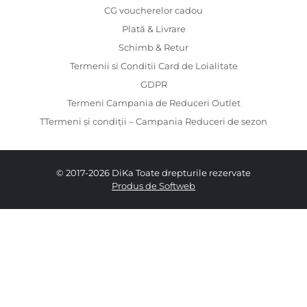
CG voucherelor cadou
Plată & Livrare
Schimb & Retur
Termenii si Conditii Card de Loialitate
GDPR
Termeni Campania de Reduceri Outlet
TTermeni și condiții – Campania Reduceri de sezon
© 2017-2026 DiKa Toate drepturile rezervate
Produs de Softweb
679.00 RON
474.00 RON
36
37
38
39
40
41