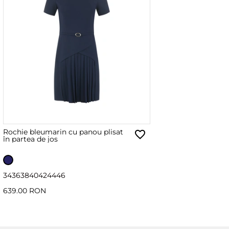
Rochie bleumarin cu panou plisat
în partea de jos
34
36
38
40
42
44
46
639.00 RON