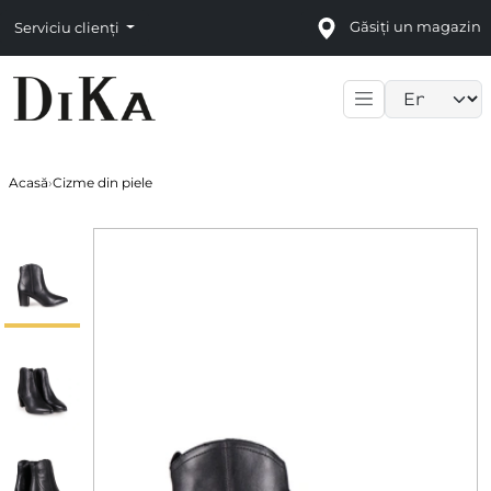
Găsiți un magazin
Serviciu clienți
Language sele
Acasă
›
Cizme din piele