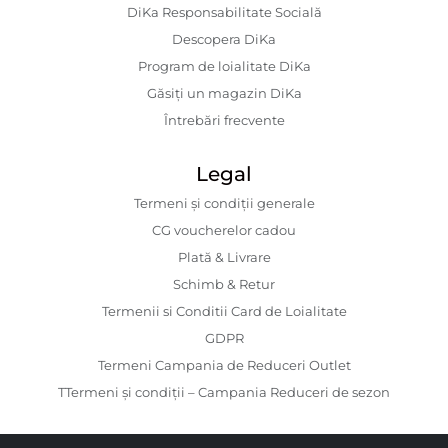
DiKa Responsabilitate Socială
Descopera DiKa
Program de loialitate DiKa
Găsiți un magazin DiKa
Întrebări frecvente
Legal
Termeni și condiții generale
CG voucherelor cadou
Plată & Livrare
Schimb & Retur
Termenii si Conditii Card de Loialitate
GDPR
Termeni Campania de Reduceri Outlet
TTermeni și condiții – Campania Reduceri de sezon