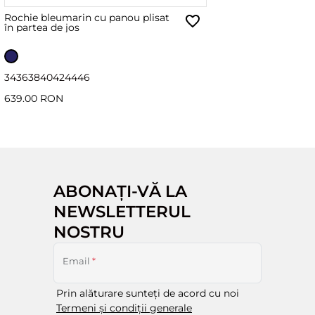
Rochie bleumarin cu panou plisat
în partea de jos
34
36
38
40
42
44
46
639.00 RON
ABONAȚI-VĂ LA
NEWSLETTERUL
NOSTRU
Email
*
Prin alăturare sunteți de acord cu noi
Termeni și condiții generale