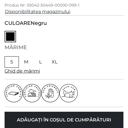
Produs Nr: 59042-50449-00000-099-1
Disponibilitatea magazinului
CULOARE
Negru
MĂRIME
S
M
L
XL
Ghid de mărimi
ADĂUGAȚI ÎN COȘUL DE CUMPĂRĂTURI