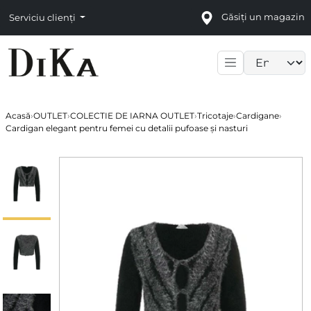
Găsiți un magazin
Serviciu clienți
Language sele
Acasă
›
OUTLET
›
COLECTIE DE IARNA OUTLET
›
Tricotaje
›
Cardigane
›
Cardigan elegant pentru femei cu detalii pufoase și nasturi