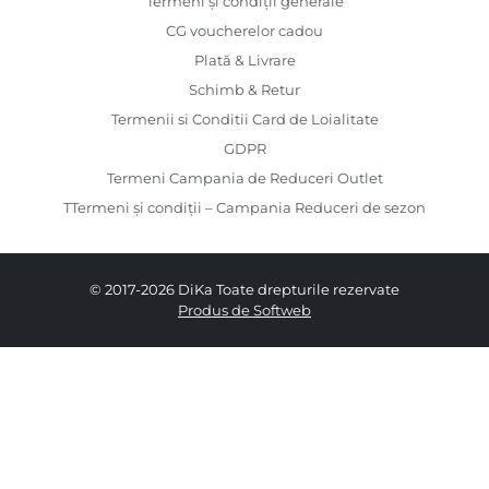
Termeni și condiții generale
CG voucherelor cadou
Plată & Livrare
Schimb & Retur
Termenii si Conditii Card de Loialitate
GDPR
Termeni Campania de Reduceri Outlet
TTermeni și condiții – Campania Reduceri de sezon
© 2017-2026 DiKa Toate drepturile rezervate
Produs de Softweb