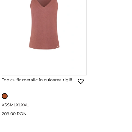
Top cu fir metalic în culoarea țiglă
XS
S
M
L
XL
XXL
209.00 RON