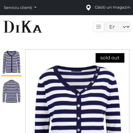
Găsiți un magazin
Serviciu clienți
Language sele
sold out