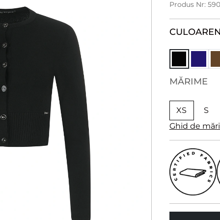
Produs Nr: 59
CULOARE
N
MĂRIME
XS
S
Ghid de măr