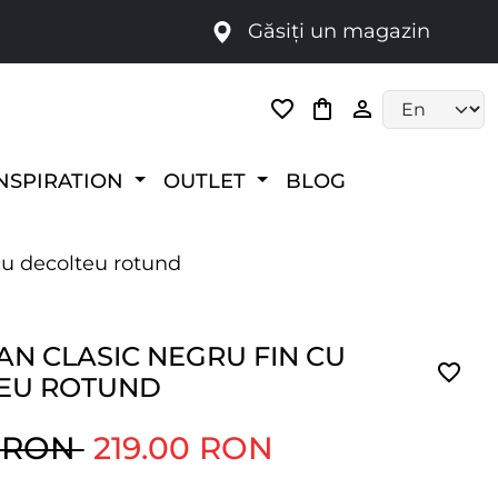
Găsiți un magazin
i
Language selec
NSPIRATION
OUTLET
BLOG
cu decolteu rotund
AN CLASIC NEGRU FIN CU
EU ROTUND
0 RON
219.00 RON