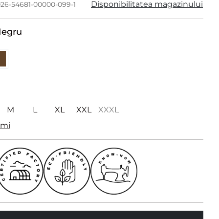
Disponibilitatea magazinului
026-54681-00000-099-1
egru
M
L
XL
XXL
XXXL
imi