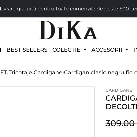
Livrare gratuită pentru toate comenzile de peste 500 Le
I
BEST SELLERS
COLECTIE
ACCESORII
I
LET
›
Tricotaje
›
Cardigane
›
Cardigan clasic negru fin 
CARDIGANE
CARDIG
DECOLT
309.0