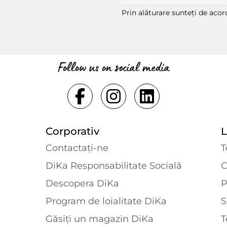
Prin alăturare sunteți de aco
Follow us on social media
Corporativ
L
Contactaţi-ne
T
DiKa Responsabilitate Socială
C
Descopera DiKa
P
Program de loialitate DiKa
S
Găsiți un magazin DiKa
T