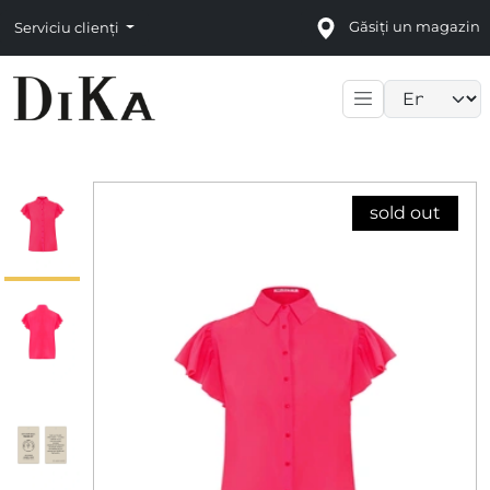
Găsiți un magazin
Serviciu clienți
Language sele
sold out