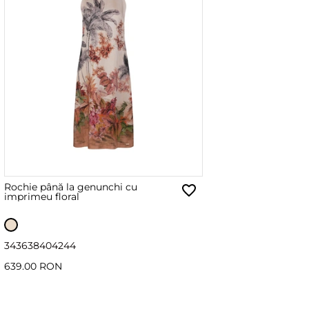
Rochie până la genunchi cu
imprimeu floral
34
36
38
40
42
44
639.00 RON