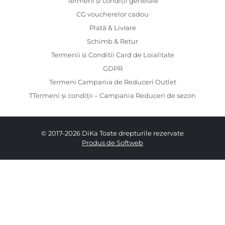
Termeni și condiții generale
CG voucherelor cadou
Plată & Livrare
Schimb & Retur
Termenii si Conditii Card de Loialitate
GDPR
Termeni Campania de Reduceri Outlet
TTermeni și condiții – Campania Reduceri de sezon
© 2017-2026 DiKa Toate drepturile rezervate
Produs de Softweb