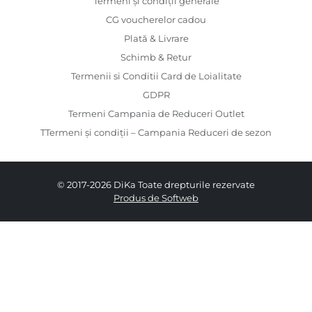
Termeni și condiții generale
CG voucherelor cadou
Plată & Livrare
Schimb & Retur
Termenii si Conditii Card de Loialitate
GDPR
Termeni Campania de Reduceri Outlet
TTermeni și condiții – Campania Reduceri de sezon
© 2017-2026 DiKa Toate drepturile rezervate
Produs de Softweb