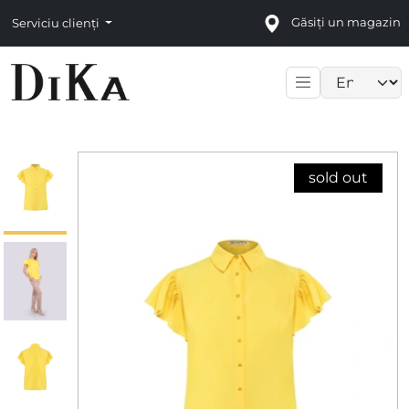
Găsiți un magazin
Serviciu clienți
Language sele
sold out