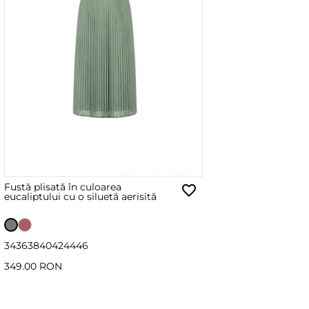
Fustă plisată în culoarea
eucaliptului cu o siluetă aerisită
34
36
38
40
42
44
46
349.00 RON