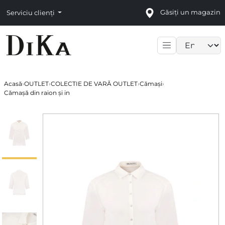
Găsiți un magazin
Serviciu clienți
Language sele
Acasă
›
OUTLET
›
COLECTIE DE VARĂ OUTLET
›
Cămași
›
Cămașă din raion și in