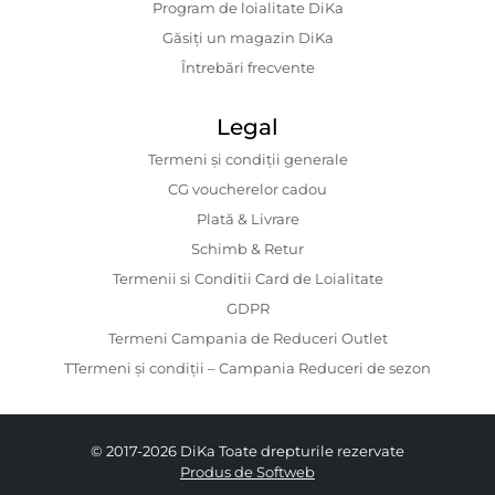
Program de loialitate DiKa
Găsiți un magazin DiKa
Întrebări frecvente
Legal
Termeni și condiții generale
CG voucherelor cadou
Plată & Livrare
Schimb & Retur
Termenii si Conditii Card de Loialitate
GDPR
Termeni Campania de Reduceri Outlet
TTermeni și condiții – Campania Reduceri de sezon
© 2017-2026 DiKa Toate drepturile rezervate
Produs de Softweb