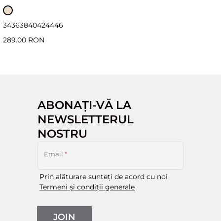
34
36
38
40
42
44
46
289.00 RON
ABONAȚI-VĂ LA
NEWSLETTERUL
NOSTRU
Email
*
Prin alăturare sunteți de acord cu noi
Termeni și condiții generale
JOIN