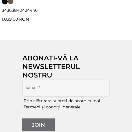
34
36
38
40
42
44
46
1,039.00 RON
ABONAȚI-VĂ LA
NEWSLETTERUL
NOSTRU
Email
*
Prin alăturare sunteți de acord cu noi
Termeni și condiții generale
JOIN