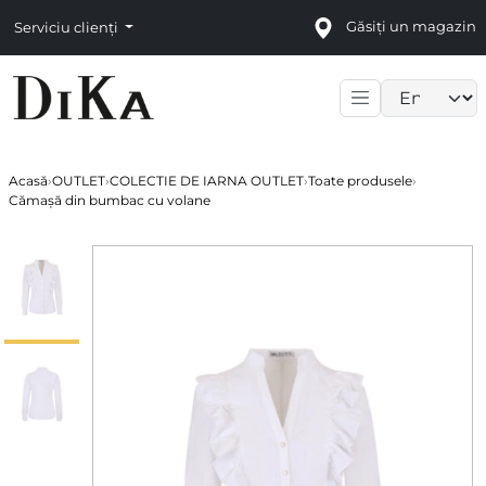
Găsiți un magazin
Serviciu clienți
Language sele
Acasă
›
OUTLET
›
COLECTIE DE IARNA OUTLET
›
Toate produsele
›
Cămașă din bumbac cu volane