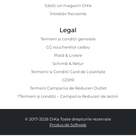
Găsiți un magazin DiKa
Întrebări frecvente
Legal
Termeni și condiții generale
CG voucherelor cadou
Plată & Livrare
Schimb & Retur
Termenii si Conditii Card de Loialitate
GDPR
Termeni Campania de Reduceri Outlet
TTermeni și condiții – Campania Reduceri de sezon
© 2017-2026 DiKa Toate drepturile rezervate
Produs de Softweb