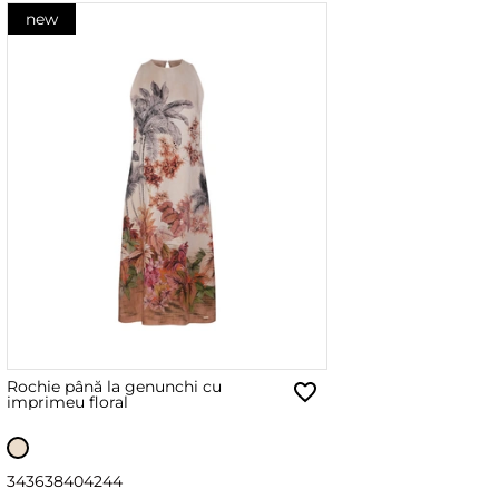
new
Rochie până la genunchi cu
imprimeu floral
34
36
38
40
42
44