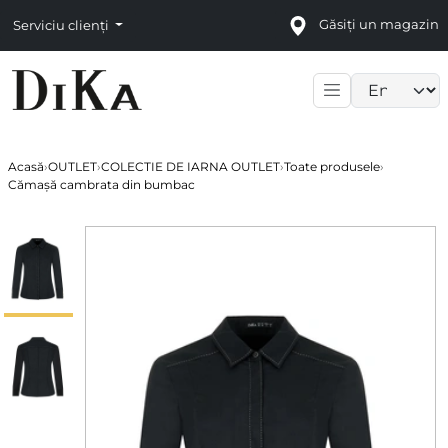
Găsiți un magazin
Serviciu clienți
Language sele
Acasă
›
OUTLET
›
COLECTIE DE IARNA OUTLET
›
Toate produsele
›
Cămașă cambrata din bumbac