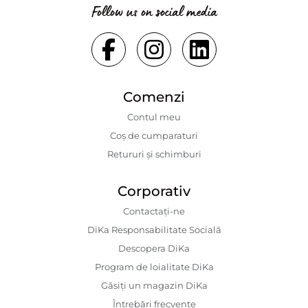
Follow us on social media
Comenzi
Contul meu
Coș de cumparaturi
Retururi și schimburi
Corporativ
Contactaţi-ne
DiKa Responsabilitate Socială
Descopera DiKa
Program de loialitate DiKa
Găsiți un magazin DiKa
Întrebări frecvente