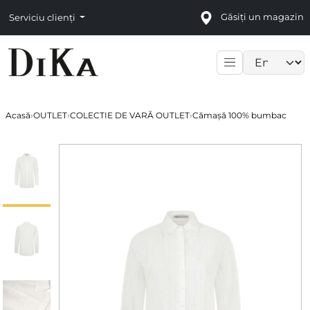
Găsiți un magazin
Serviciu clienți
Language sele
Acasă
›
OUTLET
›
COLECTIE DE VARĂ OUTLET
›
Cămașă 100% bumbac