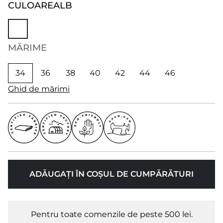
CULOARE
ALB
MĂRIME
34
36
38
40
42
44
46
Ghid de mărimi
ADĂUGAȚI ÎN COȘUL DE CUMPĂRĂTURI
Pentru toate comenzile de peste 500 lei.