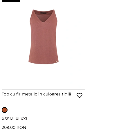
Top cu fir metalic în culoarea țiglă
XS
S
M
L
XL
XXL
209.00 RON