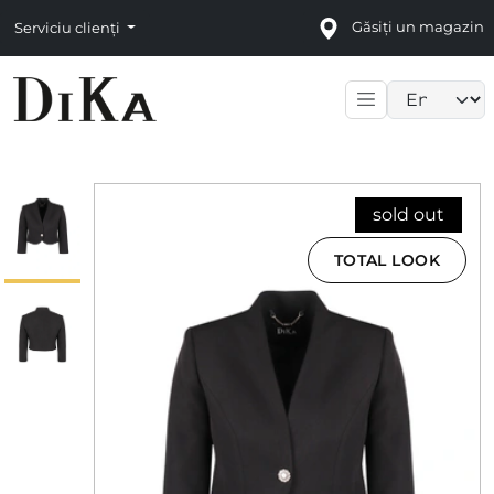
Găsiți un magazin
Serviciu clienți
Language sele
sold out
TOTAL LOOK