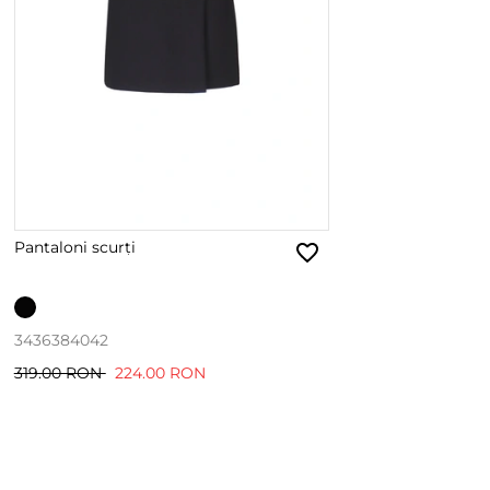
Pantaloni scurți
34
36
38
40
42
319.00 RON
224.00 RON