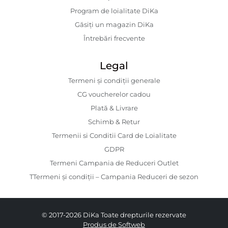
Program de loialitate DiKa
Găsiți un magazin DiKa
Întrebări frecvente
Legal
Termeni și condiții generale
CG voucherelor cadou
Plată & Livrare
Schimb & Retur
Termenii si Conditii Card de Loialitate
GDPR
Termeni Campania de Reduceri Outlet
TTermeni și condiții – Campania Reduceri de sezon
© 2017-2026 DiKa Toate drepturile rezervate
Produs de Softweb