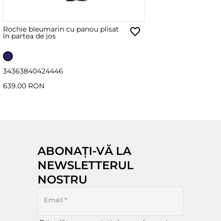
Rochie bleumarin cu panou plisat
în partea de jos
34
36
38
40
42
44
46
639.00 RON
ABONAȚI-VĂ LA
NEWSLETTERUL
NOSTRU
Email
*