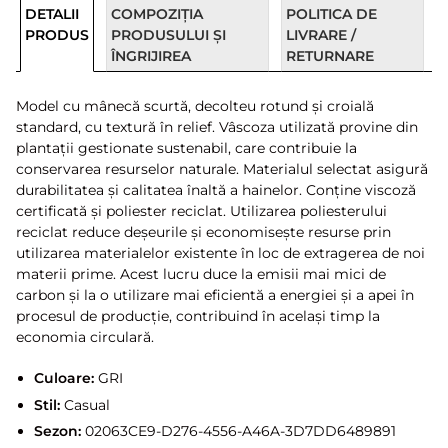
DETALII
COMPOZIȚIA
POLITICA DE
PRODUS
PRODUSULUI ȘI
LIVRARE /
ÎNGRIJIREA
RETURNARE
Model cu mânecă scurtă, decolteu rotund și croială
standard, cu textură în relief. Vâscoza utilizată provine din
plantații gestionate sustenabil, care contribuie la
conservarea resurselor naturale. Materialul selectat asigură
durabilitatea și calitatea înaltă a hainelor. Conține viscoză
certificată și poliester reciclat. Utilizarea poliesterului
reciclat reduce deșeurile și economisește resurse prin
utilizarea materialelor existente în loc de extragerea de noi
materii prime. Acest lucru duce la emisii mai mici de
carbon și la o utilizare mai eficientă a energiei și a apei în
procesul de producție, contribuind în același timp la
economia circulară.
Culoare:
GRI
Stil:
Casual
Sezon:
02063CE9-D276-4556-A46A-3D7DD6489891