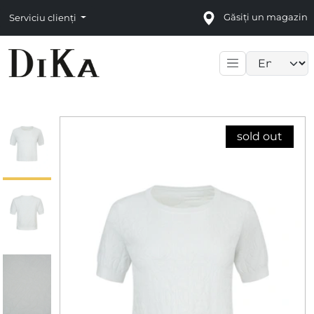
Găsiți un magazin
Serviciu clienți
Language sele
sold out