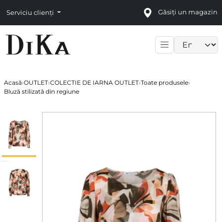
Găsiți un magazin
Serviciu clienți
Language sele
Acasă
›
OUTLET
›
COLECTIE DE IARNA OUTLET
›
Toate produsele
›
Bluză stilizată din regiune