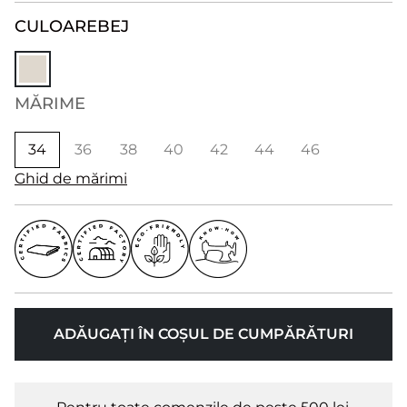
CULOARE
BEJ
MĂRIME
34
36
38
40
42
44
46
Ghid de mărimi
ADĂUGAȚI ÎN COȘUL DE CUMPĂRĂTURI