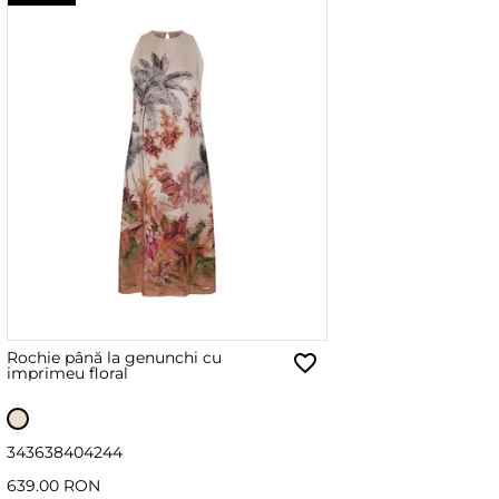
Rochie până la genunchi cu
imprimeu floral
34
36
38
40
42
44
639.00 RON