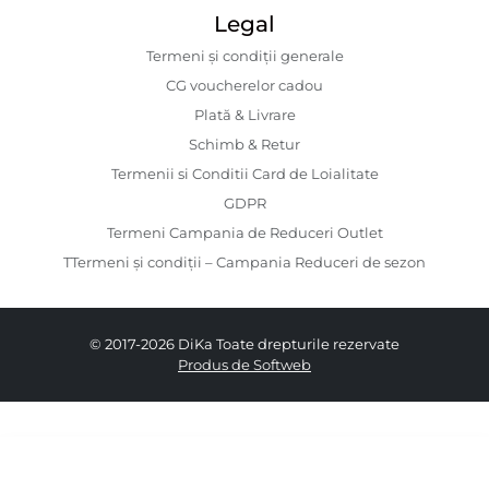
Legal
Termeni și condiții generale
CG voucherelor cadou
Plată & Livrare
Schimb & Retur
Termenii si Conditii Card de Loialitate
GDPR
Termeni Campania de Reduceri Outlet
TTermeni și condiții – Campania Reduceri de sezon
© 2017-2026 DiKa Toate drepturile rezervate
Produs de Softweb
329.00 RON
199.00 RON