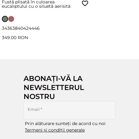
Fustă plisată în culoarea
eucaliptului cu o siluetă aerisită
34
36
38
40
42
44
46
349.00 RON
ABONAȚI-VĂ LA
NEWSLETTERUL
NOSTRU
Email
*
Prin alăturare sunteți de acord cu noi
Termeni și condiții generale