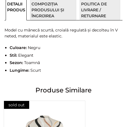
DETALII
COMPOZIȚIA
POLITICA DE
PRODUS
PRODUSULUI ȘI
LIVRARE /
ÎNGRIJIREA
RETURNARE
Model cu mânecă scurtă, croială regulată și decolteu în V
neted, materialul este elastic.
Culoare:
Negru
Stil:
Elegant
Sezon:
Toamnă
Lungime:
Scurt
Produse Similare
sold out