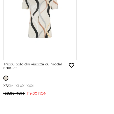
Tricou polo din viscoză cu model
ondulat
XS
S
M
L
XL
XXL
XXXL
169.00 RON
119.00 RON