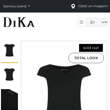
Găsiți un magazin
Serviciu clienți
Language sele
sold out
TOTAL LOOK