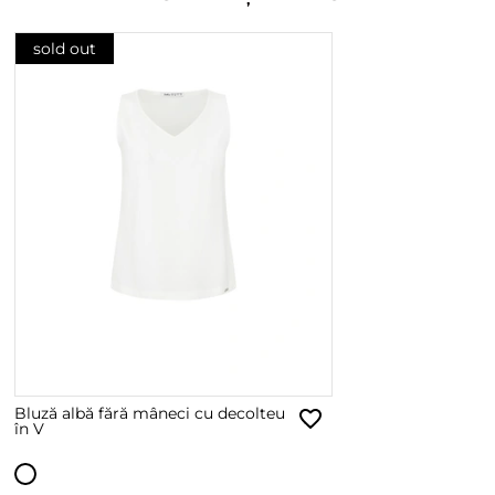
sold out
Bluză albă fără mâneci cu decolteu
în V