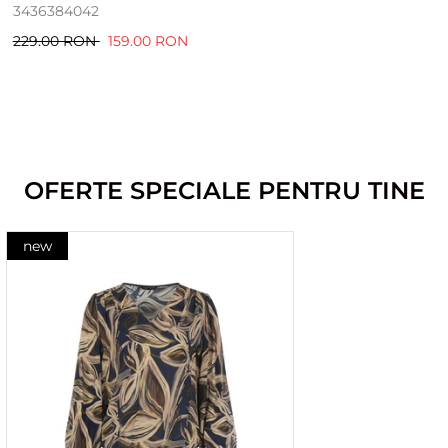
34
36
38
40
42
229.00 RON
159.00 RON
OFERTE SPECIALE PENTRU TINE
new