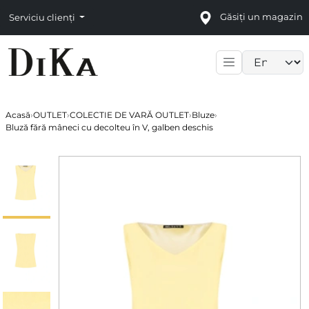
Găsiți un magazin
Serviciu clienți
Language sele
Acasă
›
OUTLET
›
COLECTIE DE VARĂ OUTLET
›
Bluze
›
Bluză fără mâneci cu decolteu în V, galben deschis