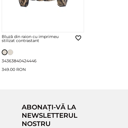
Bluză din raion cu imprimeu
stilizat contrastant
34
36
38
40
42
44
46
349.00 RON
ABONAȚI-VĂ LA
NEWSLETTERUL
NOSTRU