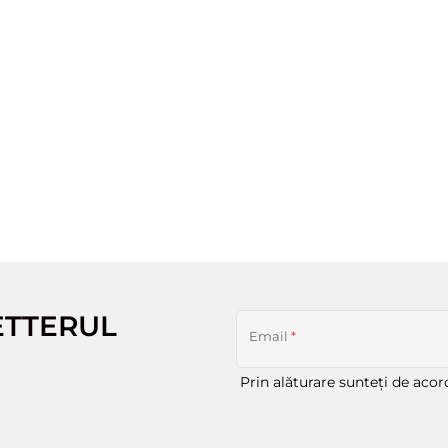
ETTERUL
Email
*
Prin alăturare sunteți de aco