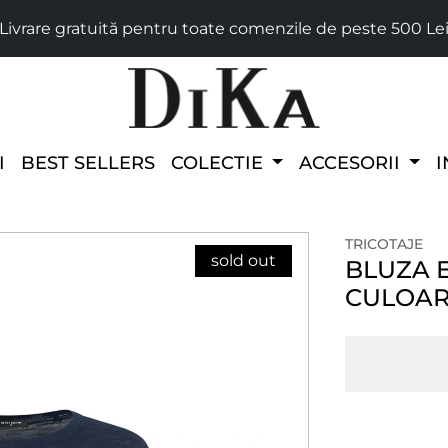
Livrare gratuită pentru toate comenzile de peste 500 Le
I
BEST SELLERS
COLECTIE
ACCESORII
I
TRICOTAJE
sold out
BLUZA E
CULOAR