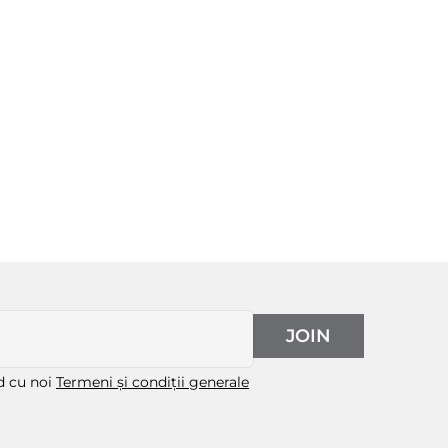
JOIN
rd cu noi
Termeni și condiții generale