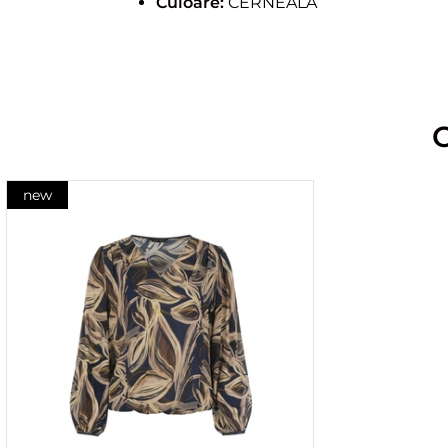
Culoare:
CERNEALA
new