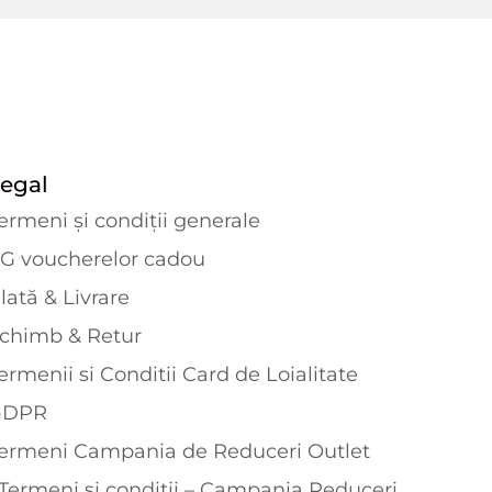
egal
ermeni și condiții generale
G voucherelor cadou
lată & Livrare
chimb & Retur
ermenii si Conditii Card de Loialitate
GDPR
ermeni Campania de Reduceri Outlet
Termeni și condiții – Campania Reduceri