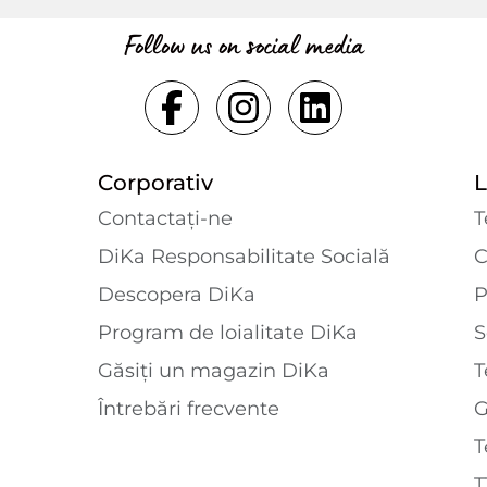
Follow us on social media
Corporativ
L
Contactaţi-ne
T
DiKa Responsabilitate Socială
C
Descopera DiKa
P
Program de loialitate DiKa
S
Găsiți un magazin DiKa
T
Întrebări frecvente
T
T