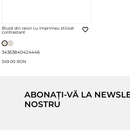
Bluză din raion cu imprimeu stilizat
contrastant
34
36
38
40
42
44
46
349.00 RON
ABONAȚI-VĂ LA NEWSL
NOSTRU