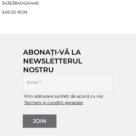
34
36
38
40
42
44
46
349.00 RON
ABONAȚI-VĂ LA
NEWSLETTERUL
NOSTRU
Email
*
Prin alăturare sunteți de acord cu noi
Termeni și condiții generale
JOIN