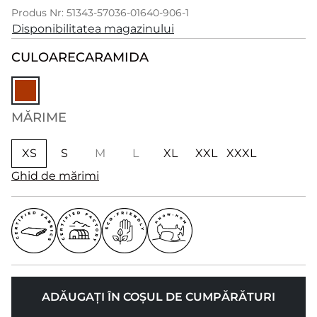
Produs Nr: 51343-57036-01640-906-1
Disponibilitatea magazinului
CULOARE
CARAMIDA
MĂRIME
XS
S
M
L
XL
XXL
XXXL
Ghid de mărimi
ADĂUGAȚI ÎN COȘUL DE CUMPĂRĂTURI