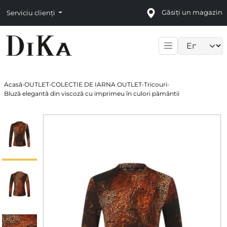
Găsiți un magazin
Serviciu clienți
Language sele
Acasă
›
OUTLET
›
COLECTIE DE IARNA OUTLET
›
Tricouri
›
Bluză elegantă din viscoză cu imprimeu în culori pământii