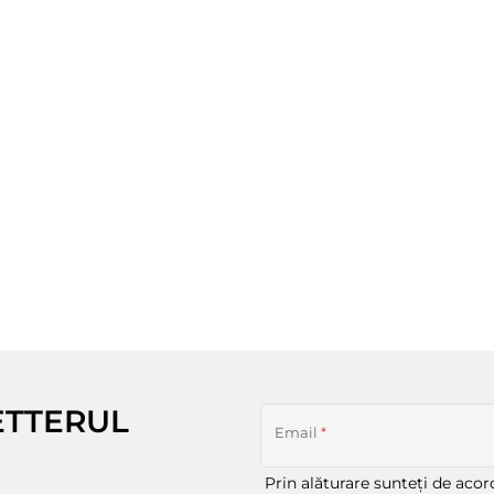
ETTERUL
Email
*
Prin alăturare sunteți de aco