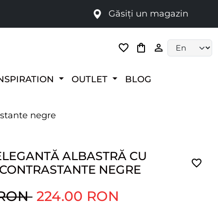
Găsiți un magazin
i
Language selec
NSPIRATION
OUTLET
BLOG
astante negre
ELEGANTĂ ALBASTRĂ CU
I CONTRASTANTE NEGRE
 RON
224.00 RON