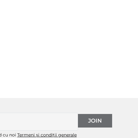
JOIN
rd cu noi
Termeni și condiții generale