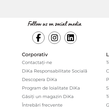
Follow us on social media
Corporativ
L
Contactaţi-ne
T
DiKa Responsabilitate Socială
C
Descopera DiKa
P
Program de loialitate DiKa
S
Găsiți un magazin DiKa
T
Întrebări frecvente