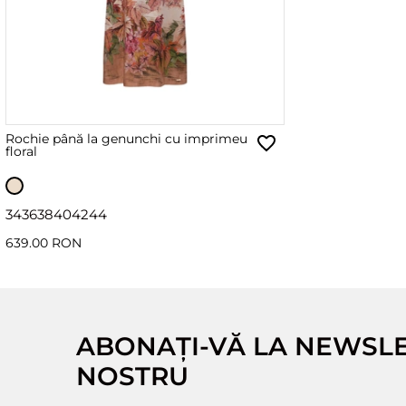
Rochie până la genunchi cu imprimeu
floral
34
36
38
40
42
44
639.00 RON
ABONAȚI-VĂ LA NEWSL
NOSTRU