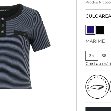
Produs Nr: 555
CULOARE
A
MĂRIME
34
36
Ghid de măr