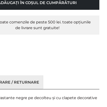
ADĂUGAȚI ÎN COȘUL DE CUMPĂRĂTURI
oate comenzile de peste 500 lei. toate opțiunile
de livrare sunt gratuite!
VRARE / RETURNARE
trastante negre pe decolteu și cu clapete decorative