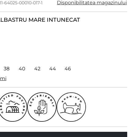
Disponibilitatea magazinului
11-64025-00010-017-1
LBASTRU MARE INTUNECAT
38
40
42
44
46
imi