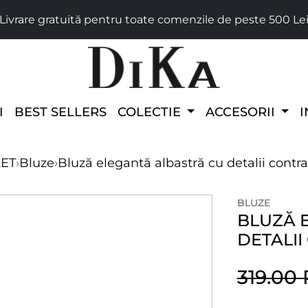
Livrare gratuită pentru toate comenzile de peste 500 Le
I
BEST SELLERS
COLECTIE
ACCESORII
I
LET
›
Bluze
›
Bluză elegantă albastră cu detalii contr
BLUZE
BLUZĂ 
DETALI
319.00