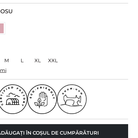
ROSU
M
L
XL
XXL
imi
ADĂUGAȚI ÎN COȘUL DE CUMPĂRĂTURI