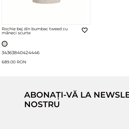
Rochie bej din bumbac tweed cu
mâneci scurte
34
36
38
40
42
44
46
689.00 RON
ABONAȚI-VĂ LA NEWSL
NOSTRU