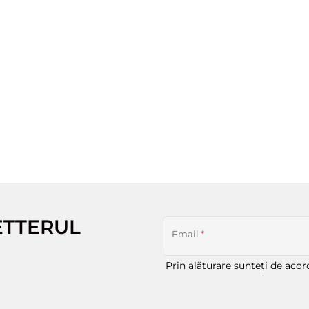
ETTERUL
Email
*
Prin alăturare sunteți de aco