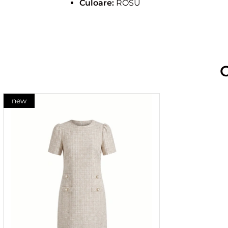
Culoare:
ROSU
new