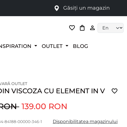
Găsiți un magazin
i
Language selec
NSPIRATION
OUTLET
BLOG
 VARĂ OUTLET
IN VISCOZA CU ELEMENT IN V
 RON
139.00 RON
Disponibilitatea magazinului
184-84188-00000-346-1