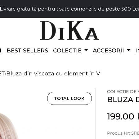
Livrare gratuită pentru toate comenzile de peste 500 Le
I
BEST SELLERS
COLECTIE
ACCESORII
I
ET
›
Bluza din viscoza cu element in V
COLECTIE DE
BLUZA D
TOTAL LOOK
199.00
Produs Nr: 51