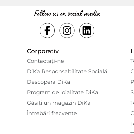
Follow us on social media
Corporativ
L
Contactaţi-ne
T
DiKa Responsabilitate Socială
C
Descopera DiKa
P
Program de loialitate DiKa
S
Găsiți un magazin DiKa
T
Întrebări frecvente
T