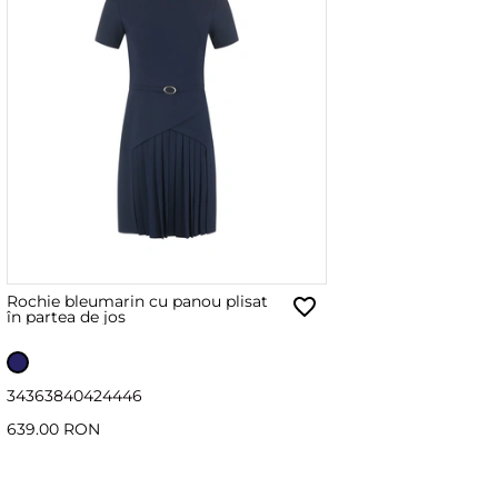
Rochie bleumarin cu panou plisat
în partea de jos
34
36
38
40
42
44
46
639.00 RON