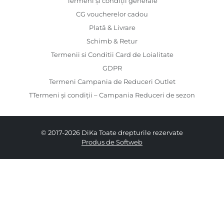
Termeni și condiții generale
CG voucherelor cadou
Plată & Livrare
Schimb & Retur
Termenii si Conditii Card de Loialitate
GDPR
Termeni Campania de Reduceri Outlet
TTermeni și condiții – Campania Reduceri de sezon
© 2017-2026 DiKa Toate drepturile rezervate
Produs de Softweb