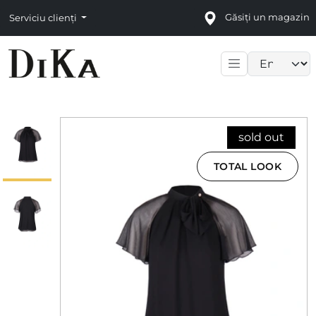
Găsiți un magazin
Serviciu clienți
Language sele
sold out
TOTAL LOOK