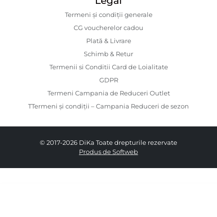
Legal
Termeni și condiții generale
CG voucherelor cadou
Plată & Livrare
Schimb & Retur
Termenii si Conditii Card de Loialitate
GDPR
Termeni Campania de Reduceri Outlet
TTermeni și condiții – Campania Reduceri de sezon
© 2017-2026 DiKa Toate drepturile rezervate
Produs de Softweb
329.00 RON
164.00 RON