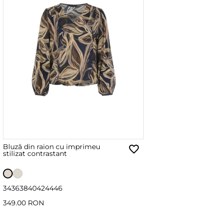
Bluză din raion cu imprimeu
stilizat contrastant
34
36
38
40
42
44
46
349.00 RON