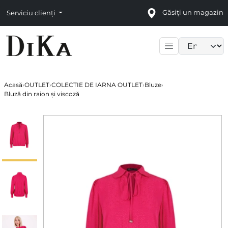
Găsiți un magazin
Serviciu clienți
Language sele
Acasă
›
OUTLET
›
COLECTIE DE IARNA OUTLET
›
Bluze
›
Bluză din raion și viscoză