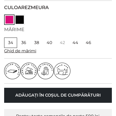
CULOARE
ZMEURA
MĂRIME
34
36
38
40
42
44
46
Ghid de mărimi
ADĂUGAȚI ÎN COȘUL DE CUMPĂRĂTURI