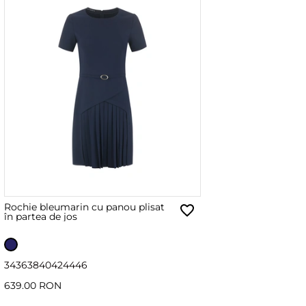
Rochie bleumarin cu panou plisat
în partea de jos
34
36
38
40
42
44
46
639.00 RON