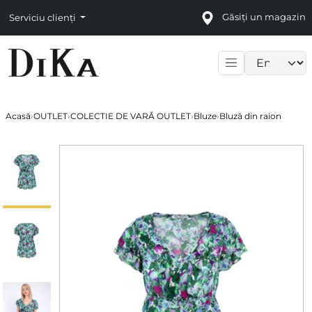
Găsiți un magazin
Serviciu clienți
Language sele
Acasă
›
OUTLET
›
COLECTIE DE VARĂ OUTLET
›
Bluze
›
Bluză din raion