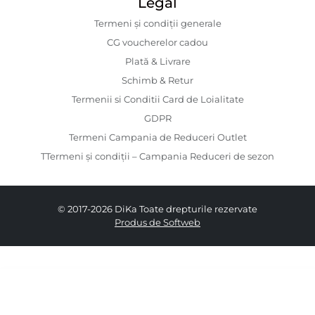
Legal
Termeni și condiții generale
CG voucherelor cadou
Plată & Livrare
Schimb & Retur
Termenii si Conditii Card de Loialitate
GDPR
Termeni Campania de Reduceri Outlet
TTermeni și condiții – Campania Reduceri de sezon
© 2017-2026 DiKa Toate drepturile rezervate
Produs de Softweb
279.00 RON
169.00 RON