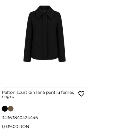
Palton scurt din lână pentru femei,
negru
34
36
38
40
42
44
46
1,039.00 RON