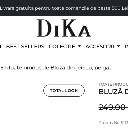
Livrare gratuită pentru toate comenzile de peste 500 Le
I
BEST SELLERS
COLECTIE
ACCESORII
I
LET
›
Toate produsele
›
Bluză din jerseu, pe gât
TOATE PROD
BLUZĂ D
TOTAL LOOK
249.0
Produs Nr: 51