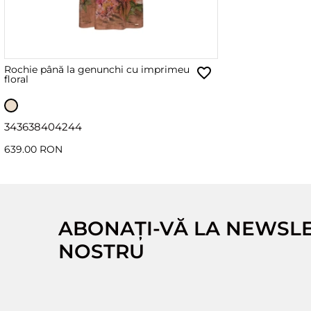
Rochie până la genunchi cu imprimeu
floral
34
36
38
40
42
44
639.00 RON
ABONAȚI-VĂ LA NEWSL
NOSTRU