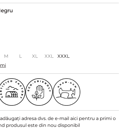
egru
M
L
XL
XXL
XXXL
imi
dăugați adresa dvs. de e-mail aici pentru a primi o
ând produsul este din nou disponibil