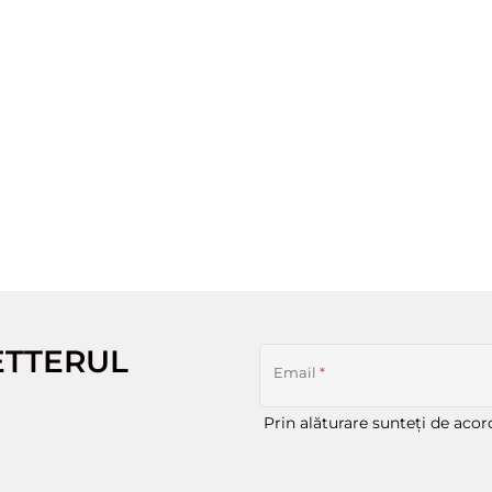
ETTERUL
Email
*
Prin alăturare sunteți de aco