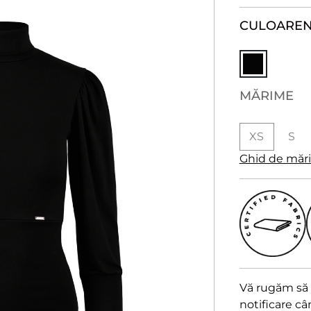
CULOARE
N
MĂRIME
XS
S
Ghid de măr
Vă rugăm să a
notificare c