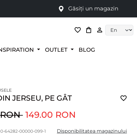
Găsiți un magazin
i
Language selec
NSPIRATION
OUTLET
BLOG
USELE
IN JERSEU, PE GÂT
0 RON
149.00 RON
Disponibilitatea magazinului
130-64282-00000-099-1