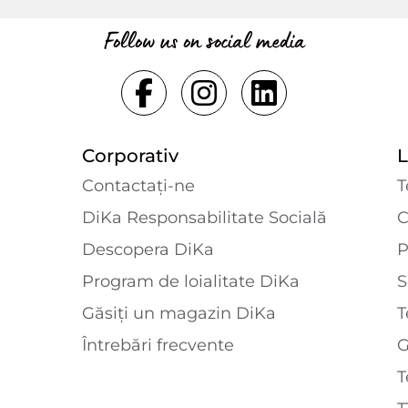
Follow us on social media
Corporativ
L
Contactaţi-ne
T
DiKa Responsabilitate Socială
C
Descopera DiKa
P
Program de loialitate DiKa
S
Găsiți un magazin DiKa
T
Întrebări frecvente
T