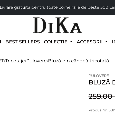
Livrare gratuită pentru toate comenzile de peste 500 Le
I
BEST SELLERS
COLECTIE
ACCESORII
I
ET
›
Tricotaje
›
Pulovere
›
Bluză din cânepă tricotată
PULOVERE
BLUZĂ 
259.0
Produs Nr: 58