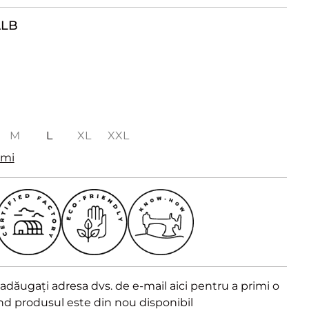
ALB
M
L
XL
XXL
imi
dăugați adresa dvs. de e-mail aici pentru a primi o
ând produsul este din nou disponibil