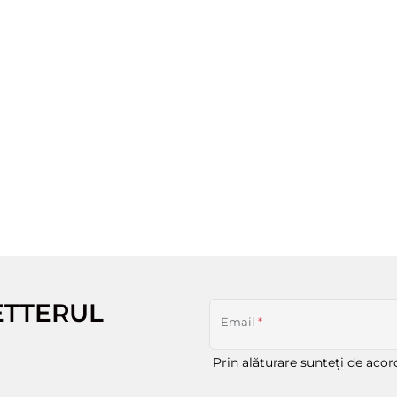
ETTERUL
Email
*
Prin alăturare sunteți de aco