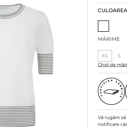
CULOARE
MĂRIME
XS
S
Ghid de măr
Vă rugăm să a
notificare c