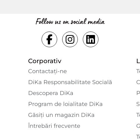
Follow us on social media
Corporativ
L
Contactaţi-ne
T
DiKa Responsabilitate Socială
C
Descopera DiKa
P
Program de loialitate DiKa
S
Găsiți un magazin DiKa
T
Întrebări frecvente
T