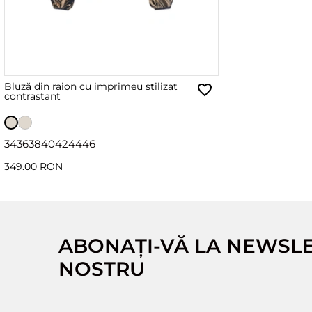
Bluză din raion cu imprimeu stilizat
contrastant
34
36
38
40
42
44
46
349.00 RON
ABONAȚI-VĂ LA NEWSL
NOSTRU