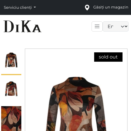
Găsiți un magazin
Serviciu clienți
Language sele
sold out