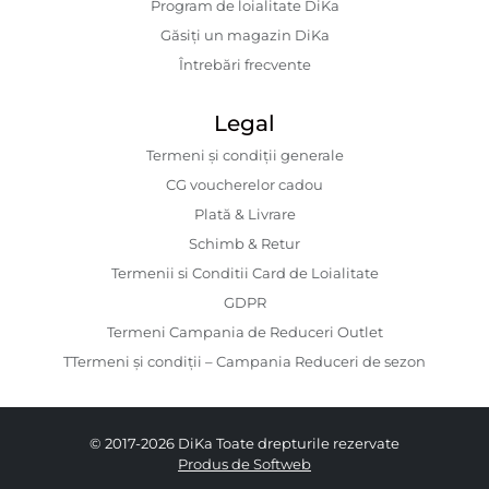
Program de loialitate DiKa
Găsiți un magazin DiKa
Întrebări frecvente
Legal
Termeni și condiții generale
CG voucherelor cadou
Plată & Livrare
Schimb & Retur
Termenii si Conditii Card de Loialitate
GDPR
Termeni Campania de Reduceri Outlet
TTermeni și condiții – Campania Reduceri de sezon
© 2017-2026 DiKa Toate drepturile rezervate
Produs de Softweb