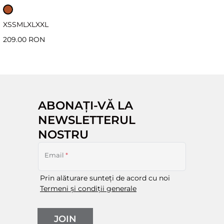
XS
S
M
L
XL
XXL
209.00 RON
ABONAȚI-VĂ LA
NEWSLETTERUL
NOSTRU
Email
*
Prin alăturare sunteți de acord cu noi
Termeni și condiții generale
JOIN